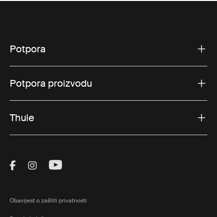
Potpora
Potpora proizvodu
Thule
Visit Thule on Facebook (external link)
Visit Thule on Instagram (external link)
Visit Thule on Youtube (external lin
Obavijest o zaštiti privatnosti