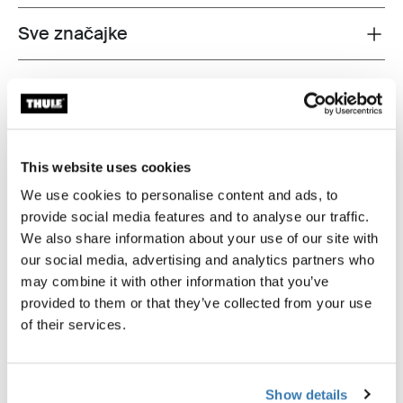
Sve značajke
Toggle features
Tehničke specifikacije
Toggle techspec
Upute
Toggle guides and instructions
This website uses cookies
We use cookies to personalise content and ads, to
Testirano do granice izdržljivosti
provide social media features and to analyse our traffic.
We also share information about your use of our site with
U odjelu Thule Test Center™ u mjestu Hillerstorp,
our social media, advertising and analytics partners who
Švedska, naše rigorozno testiranje osigurava da naši
may combine it with other information that you’ve
proizvodi mogu podnijeti najteže uvjete. Uostalom, naše
provided to them or that they’ve collected from your use
prikolice napravljene su za najvažnije osobe na svijetu.
of their services.
U nastavku su samo neki od mnogih testova koje
provodimo.
Show details
Istražite odjel Thule Test Center