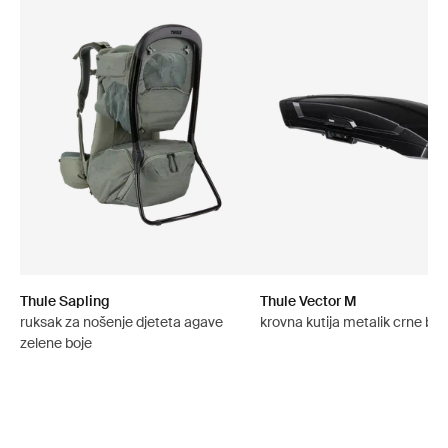
Thule Sapling
Thule Vector M
ruksak za nošenje djeteta agave
krovna kutija metalik crne boj
zelene boje