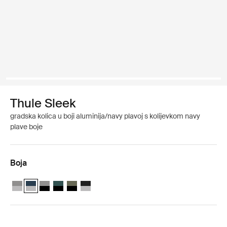
Thule Sleek
gradska kolica u boji aluminija/navy plavoj s kolijevkom navy
plave boje
Boja
Thule Sleek infant stroller bundle – seat and bassinet Aluminij/Siva
Thule Sleek infant stroller bundle – seat and bassinet Aluminij/
Thule Sleek infant stroller bundle – seat and bassinet Crno
Thule Sleek infant stroller bundle – seat and bassinet 
Thule Sleek infant stroller bundle – seat and bassi
Thule Sleek infant stroller bundle – seat and 