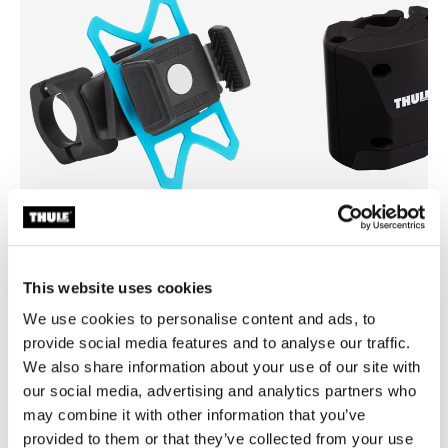
Thule smartphone bike mount
Thule quick release bracket
This website uses cookies
nosač pametnog telefona za bicikl
nosač za brzo otpuštanje crn
crne boje
We use cookies to personalise content and ads, to
provide social media features and to analyse our traffic.
We also share information about your use of our site with
our social media, advertising and analytics partners who
may combine it with other information that you’ve
provided to them or that they’ve collected from your use