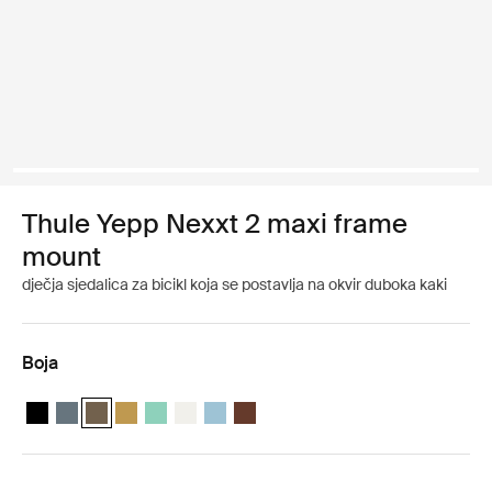
Thule Yepp Nexxt 2 maxi frame
mount
dječja sjedalica za bicikl koja se postavlja na okvir duboka kaki
Boja
Thule Yepp Nexxt 2 Ponoćno crna
Thule Yepp Nexxt 2 Tamno siva
Thule Yepp Nexxt 2 Duboka kaki (selected)
Thule Yepp Nexxt 2 Brušena žuta
Thule Yepp Nexxt 2 Maxi Mint Green
Thule Yepp Nexxt 2 Maxi Snow White
Thule Yepp Nexxt 2 Maxi Akvamarin
Thule Yepp Nexxt 2 Maxi Chocolate 