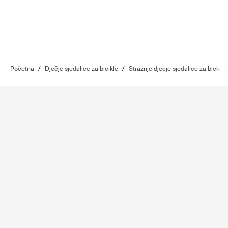
Početna
/
Dječje sjedalice za bicikle
/
Straznje djecje sjedalice za bickl
/