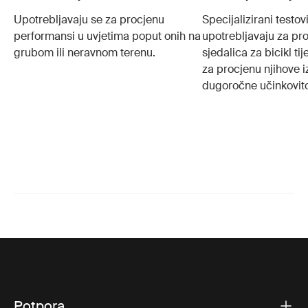
Upotrebljavaju se za procjenu
Specijalizirani testovi
performansi u uvjetima poput onih na
upotrebljavaju za pro
grubom ili neravnom terenu.
sjedalica za bicikl t
za procjenu njihove iz
dugoročne učinkovito
Potpora