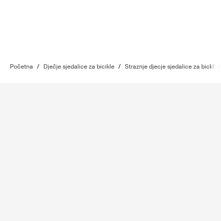
Početna
/
Dječje sjedalice za bicikle
/
Straznje djecje sjedalice za bickl
/