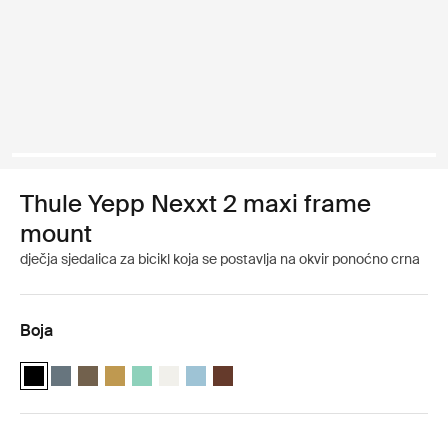
Thule Yepp Nexxt 2 maxi frame
mount
dječja sjedalica za bicikl koja se postavlja na okvir ponoćno crna
Boja
Thule Yepp Nexxt 2 Ponoćno crna (selected)
Thule Yepp Nexxt 2 Tamno siva
Thule Yepp Nexxt 2 Duboka kaki
Thule Yepp Nexxt 2 Brušena žuta
Thule Yepp Nexxt 2 Maxi Mint Green
Thule Yepp Nexxt 2 Maxi Snow White
Thule Yepp Nexxt 2 Maxi Akvamarin
Thule Yepp Nexxt 2 Maxi Chocolate 