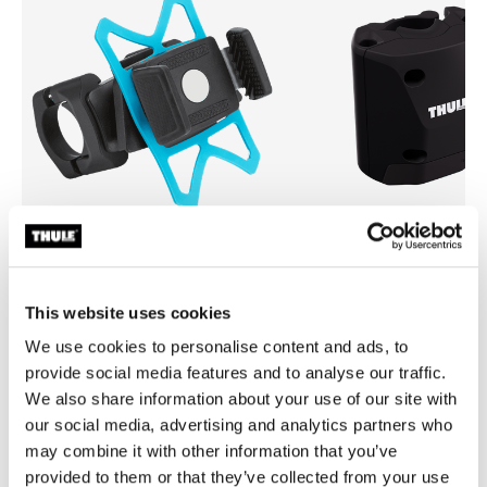
Thule smartphone bike mount
Thule quick release bracket
This website uses cookies
nosač pametnog telefona za bicikl
nosač za brzo otpuštanje crn
crne boje
We use cookies to personalise content and ads, to
provide social media features and to analyse our traffic.
We also share information about your use of our site with
our social media, advertising and analytics partners who
may combine it with other information that you’ve
provided to them or that they’ve collected from your use