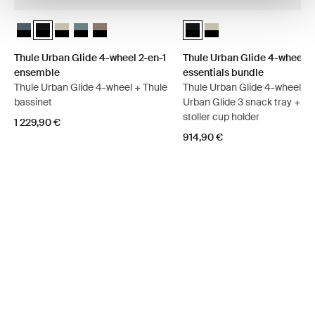
Thule Urban Glide 4-wheel 2-en-1 ensemble Ardoise foncée sur noir
Thule Urban Glide 4-wheel 2-en-1 ensemble Noir sur noir (selec
Thule Urban Glide 4-wheel 2-en-1 ensemble Soft Beige
Thule Urban Glide 4-wheel 2-en-1 ensemble Bleu moye
Thule Urban Glide 4-wheel 2-en-1 ensemble Tinte
Thule Urban Glide 4-wheel sin
Thule Urban Glide 4-whee
Thule Urban Glide 4-wheel 2-en-1
Thule Urban Glide 4-wheel s
ensemble
essentials bundle
Thule Urban Glide 4-wheel + Thule
Thule Urban Glide 4-wheel + 
bassinet
Urban Glide 3 snack tray + Th
stoller cup holder
1 229,90 €
914,90 €