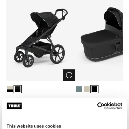
Open info modal
Soft beige on black
Black on black (selected)
Mid blue
Soft beige
Black (selected)
Thule Urban Glide 4-wheel
Thule bassinet
poussette tout-terrain Noir
nacelle noir
879,95 €
349,95 €
This website uses cookies