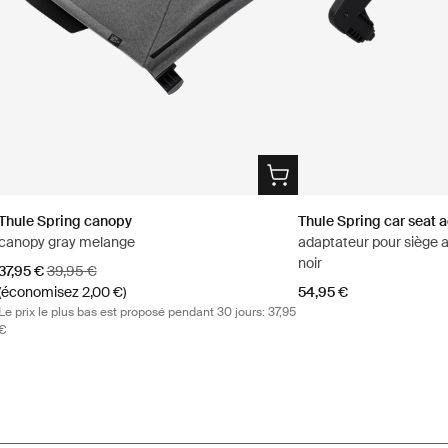
Thule Spring canopy
Thule Spring car seat 
canopy gray melange
adaptateur pour siège 
noir
Prix de vente
Prix d’origine
37,95 €
39,95 €
(économisez 2,00 €)
54,95 €
Le prix le plus bas est proposé pendant 30 jours: 37,95
€