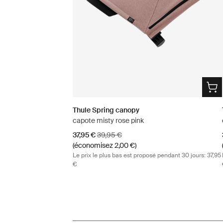
Thule Spring canopy
capote misty rose pink
Prix de vente
Prix d’origine
37,95 €
39,95 €
(économisez 2,00 €)
Le prix le plus bas est proposé pendant 30 jours: 37,95
€