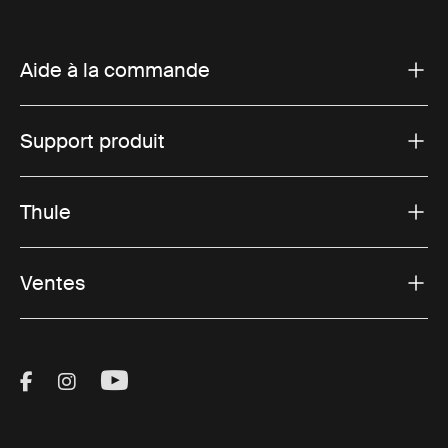
Aide à la commande
Support produit
Thule
Ventes
Visit Thule on Facebook (external link)
Visit Thule on Instagram (external link)
Visit Thule on Youtube (external lin