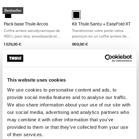
Pack base Thule Arcos Coffre arrière aérodynamique de 450 L pour sk
Kit Thule Santu + EasyFold XT Trans
Bestseller
black
Kit Thule Santu + EasyFold XT Noi
Pack base Thule Arcos
Kit Thule Santu + EasyFold XT
Coffre arrière aérodynamique de
Transformez votre porte-vélos
450 L pour skis, snowboards et
premium en un coffre arrière de
autres équipements
260 L
1 529,95 €
969,90 €
Pack essentiel Thule Santu + Thule EasyFold 3 pour 2 vélos Transforme
Pack essentiel Thule Santu + Thule 
Pack essentiel Thule Santu + Thule EasyFold 3 pour 2 vélos Noir (sel
Pack essentiel Thule Santu + Thul
This website uses cookies
Pack essentiel Thule Santu +
Pack essentiel Thule Santu +
Thule EasyFold 3 pour 2 vélos
Thule EasyFold 3 pour 3 vélos
We use cookies to personalise content and ads, to
Transformez votre porte-vélos
Transformez votre porte-vélos
provide social media features and to analyse our traffic.
premium en un coffre arrière de
premium en un coffre arrière de
260 L
260 L
We also share information about your use of our site with
1 919,90 €
2 069,90 €
our social media, advertising and analytics partners who
may combine it with other information that you’ve
Pack essentiel Thule Santu + Thule Epos 2 vélos Transformez votre por
Pack essentiel Thule Santu + Thule 
provided to them or that they’ve collected from your use
Pack essentiel Thule Santu + Thule Epos 2 vélos Noir (selected)
Pack essentiel Thule Santu + Thul
of their services.