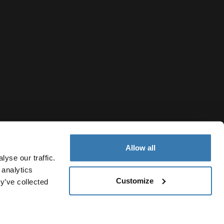
Allow all
yse our traffic.
 analytics
Customize
y’ve collected
France
Politique de cookies
Paramètres des cookies
Current market/