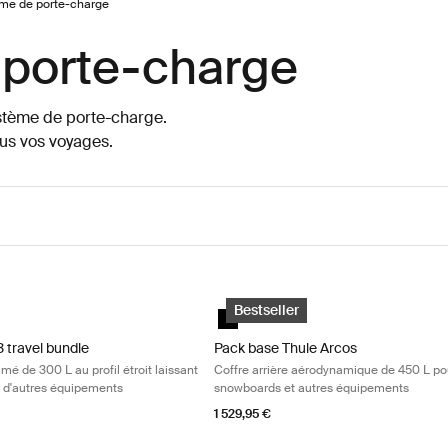
ème de porte-charge
 porte-charge
ystème de porte-charge.
ous vos voyages.
300 L au profil étroit laissant de la place pour d'autres équipements Bl
 travel bundle Coffre de toit primé de 300 L au profil étroit laissant de
Pack base Thule Arcos Coffre arrièr
)
3 travel bundle Black Glossy (selected)
black
Bestseller
3 travel bundle
Pack base Thule Arcos
imé de 300 L au profil étroit laissant
Coffre arrière aérodynamique de 450 L pou
r d'autres équipements
snowboards et autres équipements
1 529,95 €