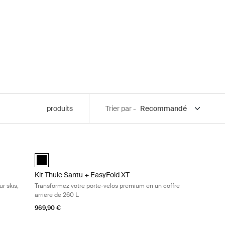
produits
Trier par -
ack glossy
 la place pour d'autres équipements Black glossy
e aérodynamique de 450 L pour skis, snowboards et autres équipements
Kit Thule Santu + EasyFold XT Transformez votre porte-vélo
Kit Thule Santu + EasyFold XT Noir (selected)
Kit Thule Santu + EasyFold XT
r skis,
Transformez votre porte-vélos premium en un coffre
arrière de 260 L
969,90 €