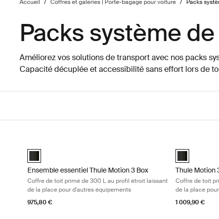
Accueil
/
Coffres et galeries | Porte-bagage pour voiture
/
Packs syst
Packs système de
Améliorez vos solutions de transport avec nos packs s
Capacité décuplée et accessibilité sans effort lors de t
Passer aux résultats
Ensemble essentiel Thule Motion 3 Box Coffre de toit primé de 
Thule Motion 3
Ensemble essentiel Thule Motion 3 Box Black Glossy (selected
Thule Motion 
Ensemble essentiel Thule Motion 3 Box
Thule Motion 
Coffre de toit primé de 300 L au profil étroit laissant
Coffre de toit pr
de la place pour d'autres équipements
de la place pou
975,80 €
1 009,90 €