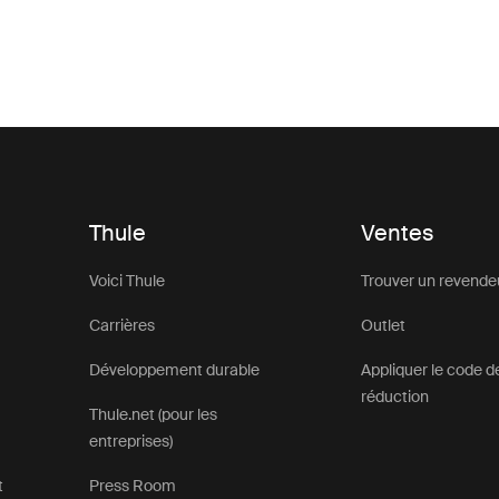
Thule
Ventes
Voici Thule
Trouver un revende
Carrières
Outlet
Développement durable
Appliquer le code d
réduction
Thule.net (pour les
entreprises)
t
Press Room