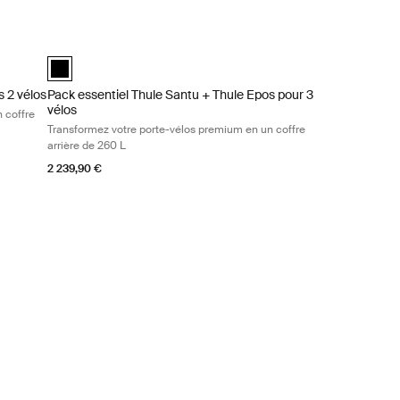
os premium en un coffre arrière de 260 L Black
 2 vélos Transformez votre porte-vélos premium en un coffre arrière d
Pack essentiel Thule Santu + Thule Epos pour 3 vélos Transfor
 2 vélos Noir (selected)
Pack essentiel Thule Santu + Thule Epos pour 3 vélos Noir (sel
s 2 vélos
Pack essentiel Thule Santu + Thule Epos pour 3
vélos
 coffre
Transformez votre porte-vélos premium en un coffre
arrière de 260 L
2 239,90 €
00 L Black