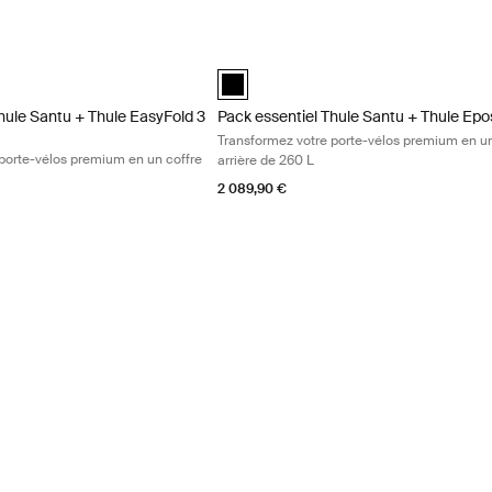
sformez votre porte-vélos premium en un coffre arrière de 260 L Black
hule Santu + Thule EasyFold 3 pour 3 vélos Transformez votre porte-vél
Pack essentiel Thule Santu + Thule Epos
(selected)
hule Santu + Thule EasyFold 3 pour 3 vélos Noir (selected)
Pack essentiel Thule Santu + Thule Epos
hule Santu + Thule EasyFold 3
Pack essentiel Thule Santu + Thule Epo
Transformez votre porte-vélos premium en un
porte-vélos premium en un coffre
arrière de 260 L
2 089,90 €
ransformez votre porte-vélos 3 vélos en un spacieux coffre arrière de 3
oir (selected)