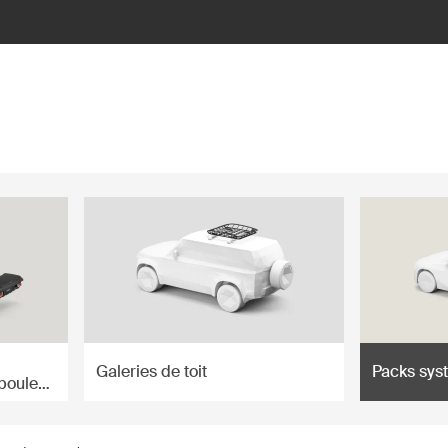
Galeries de toit
Packs sys
 boule