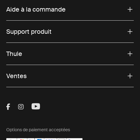
Aide à la commande
Support produit
Thule
Ventes
Visit Thule on Facebook (external link)
Visit Thule on Instagram (external link)
Visit Thule on Youtube (external lin
Options de paiement acceptées