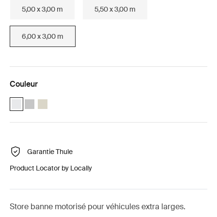
5,00 x 3,00 m
5,50 x 3,00 m
6,00 x 3,00 m
Couleur
Thule Omnistor 9200 Motorized (6.00x3.00) Blanc (selected)
Thule Omnistor 9200 Motorized (6.00x3.00) Anodisé
Thule Omnistor 9200 Motorized (6.00x3.00) Crème
Garantie Thule
Product Locator by Locally
Store banne motorisé pour véhicules extra larges.