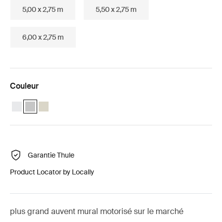
5,00 x 2,75 m
5,50 x 2,75 m
6,00 x 2,75 m
Couleur
Thule Omnistor 8000 Motorized (4.00x2.75) Blanc
Thule Omnistor 8000 Motorized (4.00x2.75) Anodisé (selected)
Thule Omnistor 8000 Motorized (4.00x2.75) Crème
Garantie Thule
Product Locator by Locally
plus grand auvent mural motorisé sur le marché