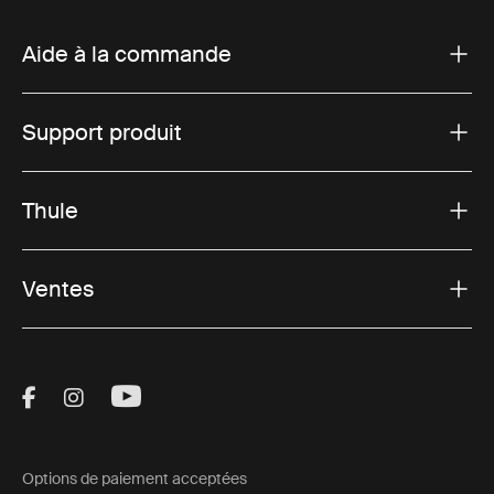
Aide à la commande
Support produit
Thule
Ventes
Visit Thule on Facebook (external link)
Visit Thule on Instagram (external link)
Visit Thule on Youtube (external lin
Options de paiement acceptées