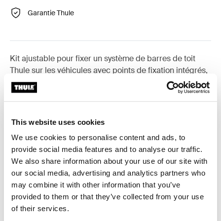
Garantie Thule
Kit ajustable pour fixer un système de barres de toit
Thule sur les véhicules avec points de fixation intégrés,
profil en T ou points de fixation préexistants.
This website uses cookies
We use cookies to personalise content and ads, to
Toutes les caractéristiques
Toggle features
provide social media features and to analyse our traffic.
We also share information about your use of our site with
Caractéristiques techniques
Toggle techspec
our social media, advertising and analytics partners who
may combine it with other information that you’ve
provided to them or that they’ve collected from your use
Instructions
Toggle guides and instructions
of their services.