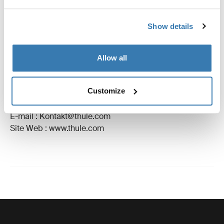
Commentaires
Toggle overview
Show details
Informations de fabrication
Allow all
Marque déposée : Thule Sweden AB
Nom du fabricant : Thule Sweden
Customize
Adresse du fabricant : Borggatan 5, 335 73 Hillerstorp,
Suède
E-mail : Kontakt@thule.com
Site Web : www.thule.com