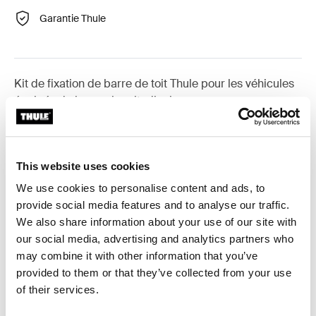
Garantie Thule
Kit de fixation de barre de toit Thule pour les véhicules
équipés de barres longitudinales.
This website uses cookies
Toutes les caractéristiques
Toggle features
We use cookies to personalise content and ads, to
provide social media features and to analyse our traffic.
We also share information about your use of our site with
Caractéristiques techniques
Toggle techspec
our social media, advertising and analytics partners who
may combine it with other information that you’ve
Instructions
Toggle guides and instructions
provided to them or that they’ve collected from your use
of their services.
Commentaires