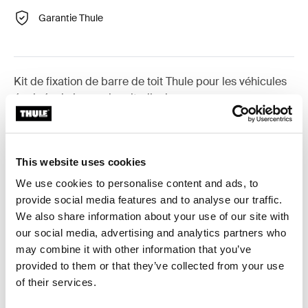
Garantie Thule
Kit de fixation de barre de toit Thule pour les véhicules
équipés de barres longitudinales.
This website uses cookies
Toutes les caractéristiques
Toggle features
We use cookies to personalise content and ads, to
provide social media features and to analyse our traffic.
We also share information about your use of our site with
Caractéristiques techniques
Toggle techspec
our social media, advertising and analytics partners who
may combine it with other information that you’ve
Instructions
Toggle guides and instructions
provided to them or that they’ve collected from your use
of their services.
Commentaires