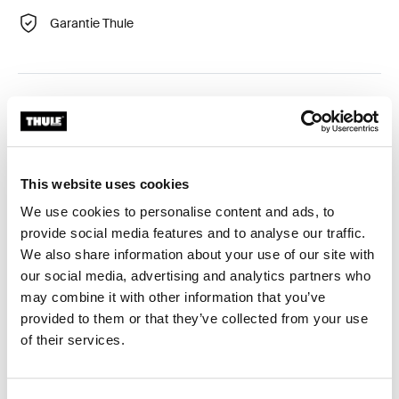
Garantie Thule
Kit d'adaptation requis pour une adaptation parfaite de
la barre de toit sur une voiture spécifique.
This website uses cookies
We use cookies to personalise content and ads, to
provide social media features and to analyse our traffic.
Caractéristiques techniques
Toggle techspec
We also share information about your use of our site with
our social media, advertising and analytics partners who
Instructions
Toggle guides and instructions
may combine it with other information that you’ve
provided to them or that they’ve collected from your use
Commentaires
of their services.
Toggle overview