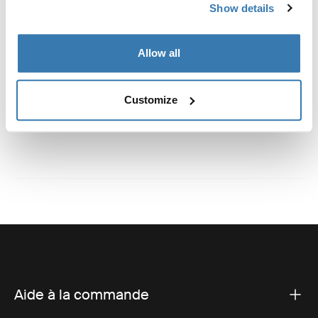
Informations de fabrication
Show details
Marque déposée : Thule Sweden AB
Allow all
Nom du fabricant : Thule Sweden
Adresse du fabricant : Borggatan 5, 335 73 Hillerstorp,
Suède
Customize
E-mail : Kontakt@thule.com
Site Web : www.thule.com
Aide à la commande