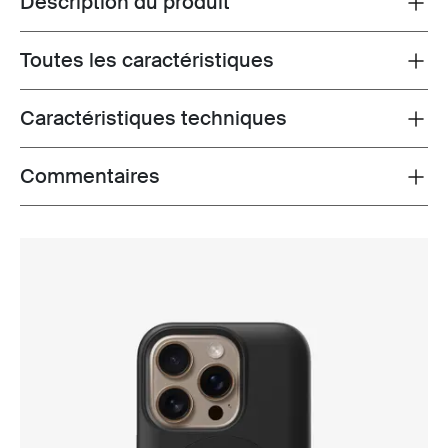
Description du produit
Toutes les caractéristiques
Toggle features
Caractéristiques techniques
Toggle techspec
Commentaires
Toggle overview