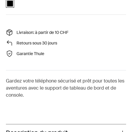
Quad Lock™ dash and console car mount Noir (selected)
Livraison: à partir de 10 CHF
Retours sous 30 jours
Garantie Thule
Gardez votre téléphone sécurisé et prêt pour toutes les
aventures avec le support de tableau de bord et de
console.
Toggle overview