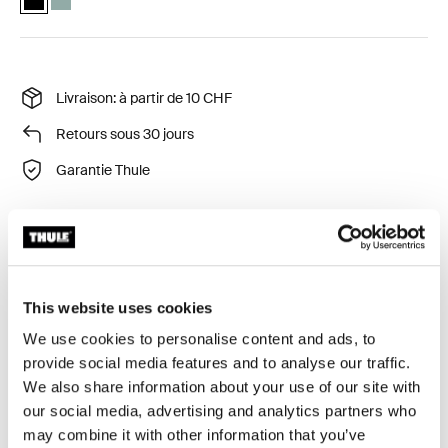
Livraison: à partir de 10 CHF
Retours sous 30 jours
Garantie Thule
Une housse moulée sur mesure avec protection robuste
et utilisation dans l'étui.
This website uses cookies
We use cookies to personalise content and ads, to
provide social media features and to analyse our traffic.
We also share information about your use of our site with
Description du produit
Toggle overview
our social media, advertising and analytics partners who
may combine it with other information that you’ve