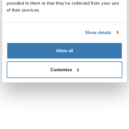
provided to them or that they’ve collected from your use
Toutes les caractéristiques
Toggle features
of their services.
Caractéristiques techniques
Toggle techspec
Show details
Commentaires
Toggle overview
Allow all
Customize