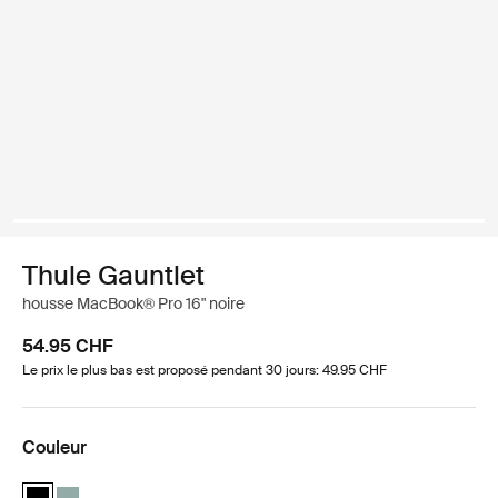
Thule Gauntlet
housse MacBook® Pro 16" noire
54.95 CHF
Le prix le plus bas est proposé pendant 30 jours: 49.95 CHF
Couleur
Thule Gauntlet MacBook Pro® sleeve 16" Noir (selected)
Thule Gauntlet MacBook Pro® sleeve 16" Vert brumeux