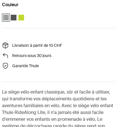
Couleur
Thule RideAlong Lite 2 Light Gray (selected)
Thule RideAlong Lite 2 Dark Gray
Thule RideAlong Lite 2 Zen Lime
Livraison: à partir de 10 CHF
Retours sous 30 jours
Garantie Thule
Le siège vélo enfant classique, sûr et facile à utiliser,
qui transforme vos déplacements quotidiens et les
aventures familiales en vélo. Avec le siège vélo enfant
Thule RideAlong Lite, il n'a jamais été aussi facile
d'emmener vos enfants en promenade à vélo. Le
système de décrochage rapide du siège rend son