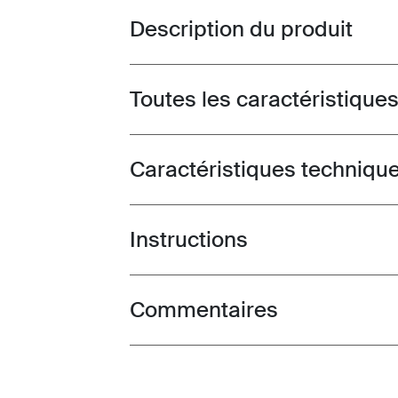
Description du produit
Toggle overview
Toutes les caractéristique
Toggle features
Caractéristiques techniqu
Toggle techspec
Instructions
Toggle guides and instructions
Commentaires
Toggle overview