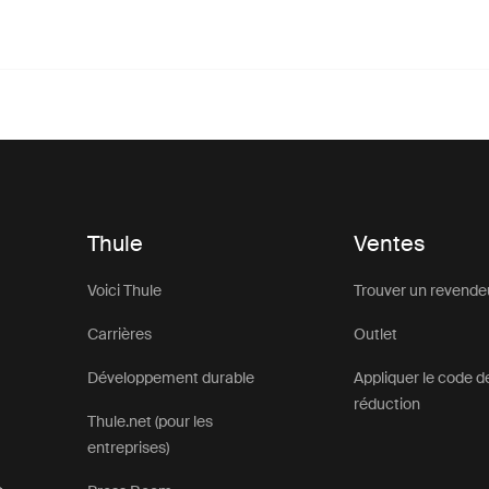
Thule
Ventes
Voici Thule
Trouver un revende
Carrières
Outlet
Développement durable
Appliquer le code d
réduction
Thule.net (pour les
entreprises)