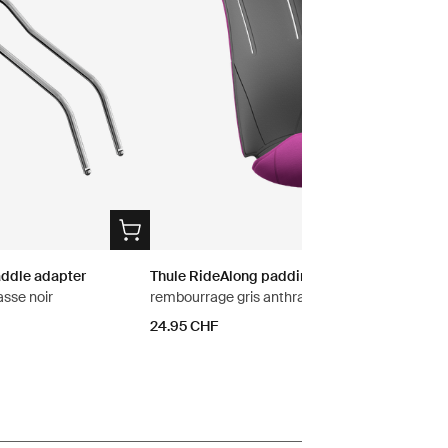
addle adapter
Thule RideAlong padding
asse noir
rembourrage gris anthracite/violet
24.95 CHF