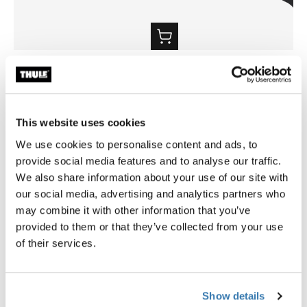
Thule bike protector
Thule wheel strap locks
protection vélo noir/gris
cadenas de sangle pour roue 
29.95 CHF
19.95 CHF
This website uses cookies
We use cookies to personalise content and ads, to
provide social media features and to analyse our traffic.
We also share information about your use of our site with
Description du produit
Toggle overview
our social media, advertising and analytics partners who
may combine it with other information that you’ve
Toutes les caractéristiques
provided to them or that they’ve collected from your use
Toggle features
of their services.
Caractéristiques techniques
Toggle techspec
Show details
Toggle guides and instructions