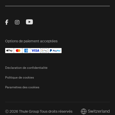
Visit Thule on Facebook (external link)
Visit Thule on Instagram (external link)
Visit Thule on Youtube (external lin
Options de paiement acceptées
Déclaration de confidentialité
Politique de cookies
Paramètres des cookies
Switzerland
Ⓒ 2026 Thule Group Tous droits réservés
Current market/Sw