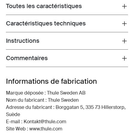
Toutes les caractéristiques
Toggle features
Caractéristiques techniques
Toggle techspec
Instructions
Toggle guides and instructions
Commentaires
Toggle overview
Informations de fabrication
Marque déposée : Thule Sweden AB
Nom du fabricant : Thule Sweden
Adresse du fabricant : Borggatan 5, 335 73 Hillerstorp,
Suède
E-mail : Kontakt@thule.com
Site Web : www.thule.com