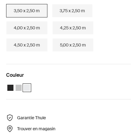
3,50 x 2,50 m
3,75 x 2,50 m
4,00 x 2,50 m
4,25 x 2,50 m
4,50 x 2,50 m
5,00 x 2,50 m
Couleur
Thule Omnistor 6300 (3.50x2.50) Anthracite
Thule Omnistor 6300 (3.50x2.50) Anodisé
Thule Omnistor 6300 (3.50x2.50) Blanc (selected)
Garantie Thule
Trouver en magasin