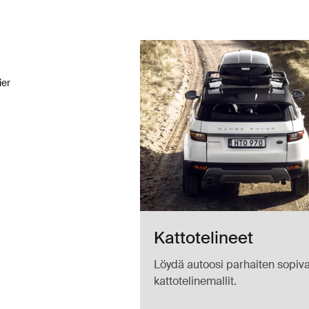
ier tikaspidin musta Black
rier Musta (selected)
ier
Kattotelineet
Löydä autoosi parhaiten sopiva
kattotelinemallit.