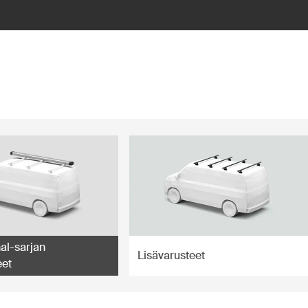
al-sarjan
Lisävarusteet
eet