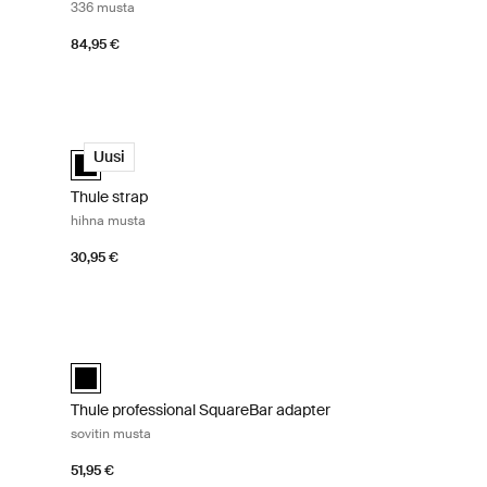
336 musta
84,95 €
lo väliseinä musta Black
Thule strap hihna musta Black
cted)
Thule strap Musta (selected)
Uusi
Thule strap
hihna musta
30,95 €
Thule professional SquareBar adapter sovitin musta Black
selected)
sta
Thule professional SquareBar adapter Musta (selected)
Thule professional SquareBar adapter
sovitin musta
51,95 €