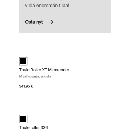
vielä enemmän tilaa!
Osta nyt
Thule Roller XT M extender M jatkosarja, musta Black
Thule Roller XT M extender Musta (selected)
Thule Roller XT M extender
M jatkosarja, musta
341,95 €
Aluminum
Thule roller 336 336 musta Black
Thule roller 336 Musta (selected)
Thule roller 336