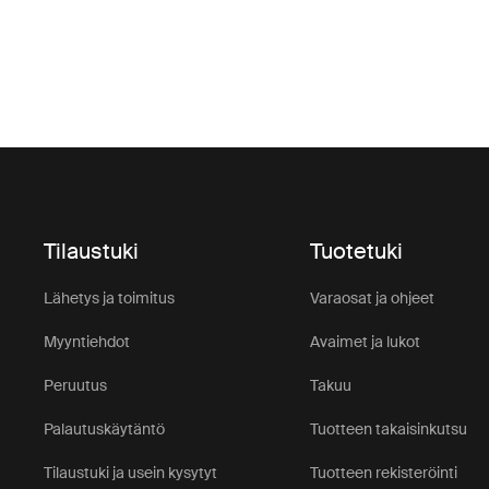
Tilaustuki
Tuotetuki
Lähetys ja toimitus
Varaosat ja ohjeet
Myyntiehdot
Avaimet ja lukot
Peruutus
Takuu
Palautuskäytäntö
Tuotteen takaisinkutsu
Tilaustuki ja usein kysytyt
Tuotteen rekisteröinti