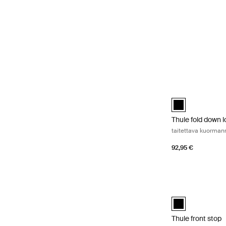
Thule fold down 
Thule fold down 
Thule fold down 
taitettava kuorman
92,95 €
Thule front stop 
Thule front stop
Thule front stop