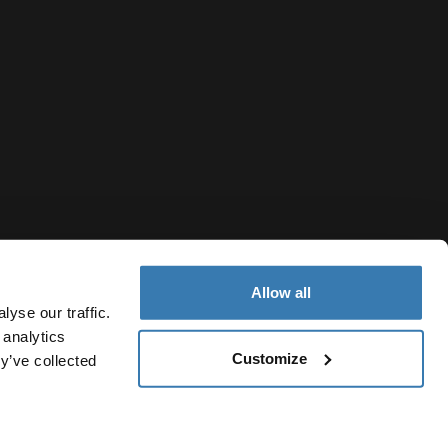
Allow all
yse our traffic.
 analytics
Customize
Finland
y’ve collected
jailmoitus
Evästekäytäntö
Evästeasetukset
Current market/