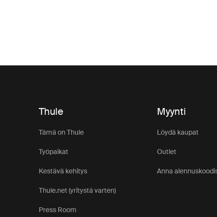
Thule
Myynti
Tämä on Thule
Löydä kaupat
Työpaikat
Outlet
Kestävä kehitys
Anna alennuskoodis
Thule.net (yritystä varten)
Press Room