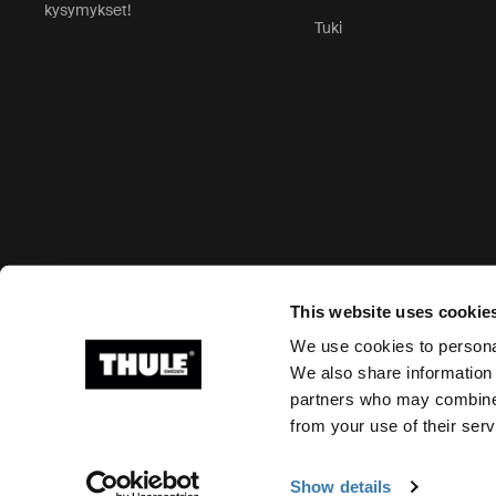
kysymykset!
Tuki
Hyväksytyt maksutavat
This website uses cookie
We use cookies to personal
We also share information 
partners who may combine i
Ⓒ 2026 Thule Group Kaikki oikeudet pidätetään
from your use of their serv
Show details