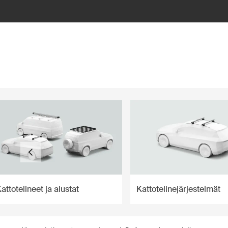
ilter
attotelineet ja alustat
Kattotelinejärjestelmät