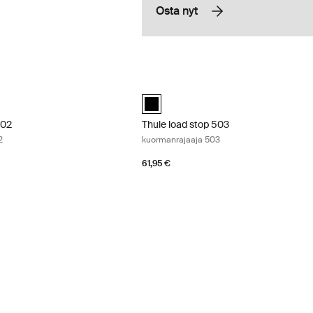
Osta nyt
502 kuormanrajaaja 502 Black
Thule load stop 503 kuormanrajaaja 5
502 Musta (selected)
Thule load stop 503 Musta (selected)
502
Thule load stop 503
2
kuormanrajaaja 503
61,95 €