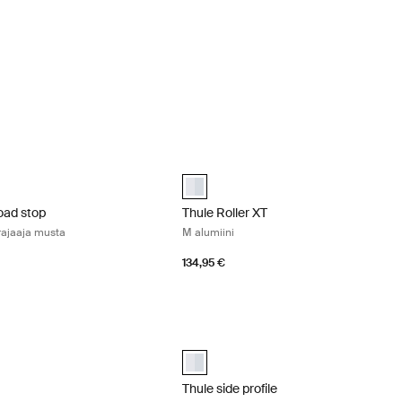
load stop taitettava kuormanrajaaja musta Black
Thule Roller XT M alumiini Aluminum
load stop Musta (selected)
aluminium (selected)
load stop
Thule Roller XT
rajaaja musta
M alumiini
134,95 €
eturajaaja musta Black
Thule side profile sivuprofiili alumiini 
 Musta (selected)
Thule side profile Alumiini (selected)
Thule side profile