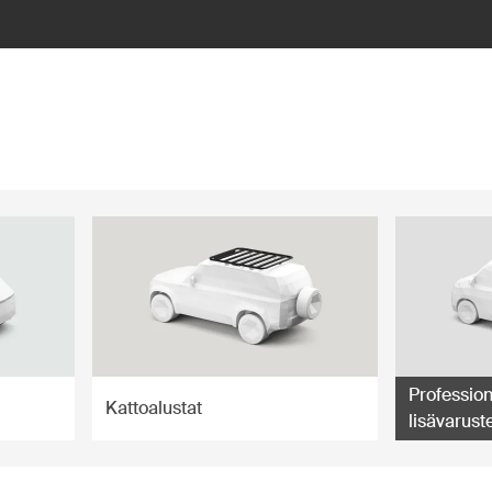
Profession
Kattoalustat
lisävarust