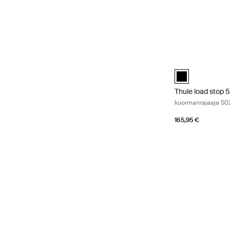
Thule load stop 
Thule load stop 
Thule load stop 
kuormanrajaaja 50
165,95 €