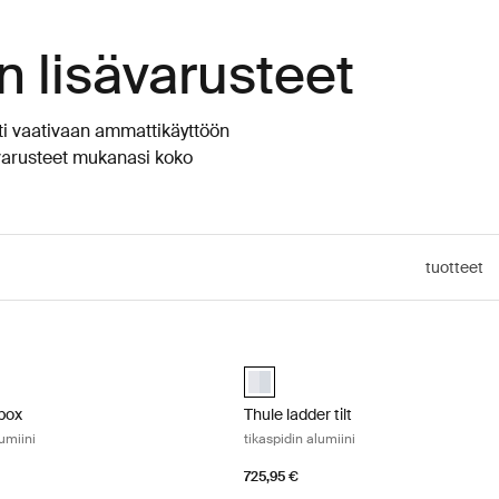
n lisävarusteet
ti vaativaan ammattikäyttöön
at varusteet mukanasi koko
tuotteet
box kuljetuskotelo alumiini Aluminum
Thule ladder tilt tikaspidin alumiini
box Alumiini (selected)
Thule ladder tilt Alumiini (selected)
 box
Thule ladder tilt
umiini
tikaspidin alumiini
725,95 €