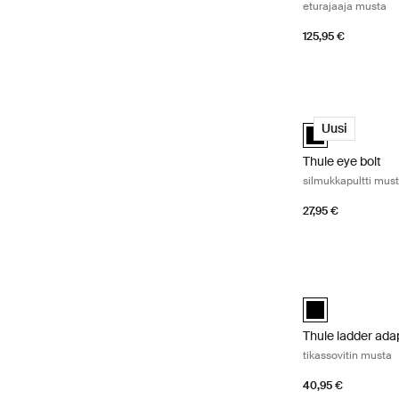
eturajaaja musta
125,95 €
Thule eye bolt si
Thule eye bolt M
Uusi
Thule eye bolt
silmukkapultti mus
27,95 €
Thule ladder adap
Thule ladder ada
Thule ladder ada
tikassovitin musta
40,95 €