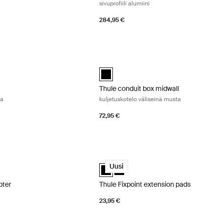
sivuprofiili alumiini
284,95 €
lmukkapultti musta Black
Thule conduit box midwall kuljetuskote
usta (selected)
Thule conduit box midwall Musta (sele
Thule conduit box midwall
ta
kuljetuskotelo väliseinä musta
72,95 €
ter tikassovitin musta Black
Thule Fixpoint extension pads Black
pter Musta (selected)
Thule Fixpoint extension pads Musta (
Thule Fixpoint extension pads Mu
Uusi
pter
Thule Fixpoint extension pads
23,95 €