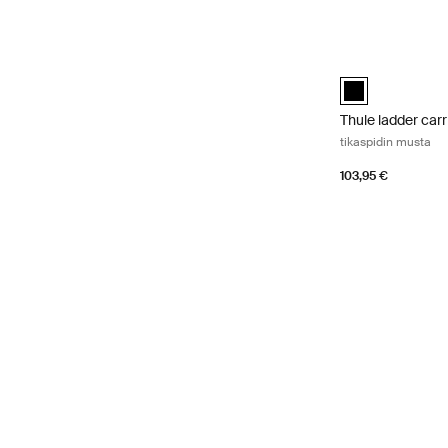
Thule ladder carr
Thule ladder car
Thule ladder carr
tikaspidin musta
103,95 €