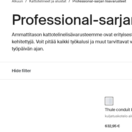
Alkuun
/
Kattotelineet ja alustat
/
Professional-sarjan lisävarusteet
Professional-sarja
Ammattitason kattotelinelisävarusteemme ovat erityises
kehitettyjä. Voit pitää kaikki työkalusi ja muut tarvittav
työpäivän ajan.
Hide filter
Siirry tuloksiin
Thule conduit 
Thule conduit 
Thule conduit
kuljetuskotelo al
632,95 €