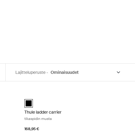
Lajitteluperuste -
 Aluminum
Thule ladder carrier tikaspidin musta Black
Thule ladder carrier Musta (selected)
Thule ladder carrier
tikaspidin musta
168,95 €