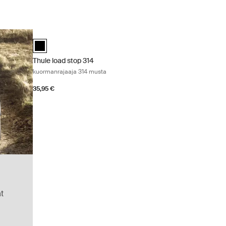
Thule load stop 314 kuormanrajaaja 314 musta Black
Thule load stop 314 Musta (selected)
Thule load stop 314
kuormanrajaaja 314 musta
35,95 €
t