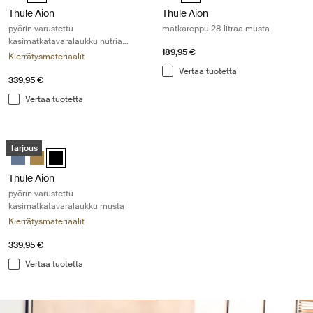
Thule Aion
Thule Aion
pyörin varustettu
matkareppu 28 litraa musta
käsimatkatavaralaukku nutria
189,95 €
ruskea
Kierrätysmateriaalit
Vertaa tuotetta
339,95 €
Vertaa tuotetta
Thule Aion pyörin varustettu käsimatkatavaralaukku musta Black
Tarjous
Thule Aion carry on spinner Tumma liuskekivi
Thule Aion carry on spinner Nutria brown
Thule Aion carry on spinner Musta (selected)
Thule Aion
pyörin varustettu
käsimatkatavaralaukku musta
Kierrätysmateriaalit
339,95 €
Vertaa tuotetta