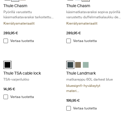
Thule Chasm
Thule Chasm
Pyörillä varustettu
käsimatkatavaraksi sopiva pyörillä
käsimatkatavaraksi tarkoitettu
varustettu duffelimatkalaukku deep
duffelimatkalaukku, lampiharmaa
khaki
Kierrätysmateriaalit
Kierrätysmateriaalit
289,95 €
289,95 €
Vertaa tuotetta
Vertaa tuotetta
Thule TSA cable lock TSA-vaijerilukko Black
Thule Landmark matkareppu 60L dar
Thule TSA cable lock Musta (selected)
Thule Landmark 60L Tummansinisi
Thule Landmark 60L Syvä kh
Thule Landmark 60L Ha
Thule TSA cable lock
Thule Landmark
TSA-vaijerilukko
matkareppu 60L darkest blue
bluesign®-hyväksytyt
14,95 €
materi...
Vertaa tuotetta
199,95 €
Vertaa tuotetta
Thule Landmark matkareppu 60L deep khaki Deep khaki
Thule Landmark matkareppu 60L ha