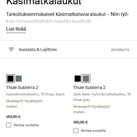
Käsimatkalaukut
Tarkoituksenmukaiset käsimatkatavaralaukut – Niin työ-
kuin lomamatkallakin meidän kestävät
käsimatkatavaralaukkumme ovat käytännöllisiä.
Lue lisää
Suodata & Lajittele
products
Siirry tuloksiin
Thule Subterra 2 hybridimatkalaukku, 15 litraa, black Black
Thule Subterra 2 dark slate -hybrid
Thule Subterra hybrid travel bag Musta (selected)
Thule Subterra hybrid travel bag Tumma liuskekivi
Thule Subterra hybrid travel ba
Thule Subterra hybrid travel
Thule Subterra 2
Thule Subterra 2
hybridimatkalaukku, 15 litraa, black
dark slate -hybridimatkalaukku, 15
litraa gray
bluesign®-hyväksytyt
materi...
bluesign®-hyväksytyt
materi...
149,95 €
149,95 €
Vertaa tuotetta
Vertaa tuotetta