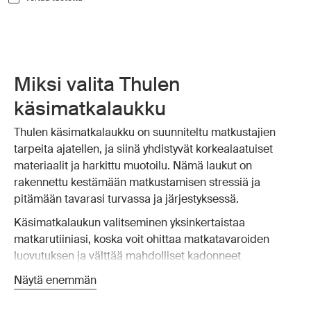
Miksi valita Thulen
käsimatkalaukku
Thulen käsimatkalaukku on suunniteltu matkustajien
tarpeita ajatellen, ja siinä yhdistyvät korkealaatuiset
materiaalit ja harkittu muotoilu. Nämä laukut on
rakennettu kestämään matkustamisen stressiä ja
pitämään tavarasi turvassa ja järjestyksessä.
Käsimatkalaukun valitseminen yksinkertaistaa
matkarutiiniasi, koska voit ohittaa matkatavaroiden
luovutuksen ja välttää mahdolliset kadonneet
matkatavarat. Thulen käsimatkalaukku on suunniteltu
Näytä enemmän
sopimaan useimpiin lentoyhtiöiden kokorajoituksiin,
joten voit ottaa laukkusi mukaan koneeseen