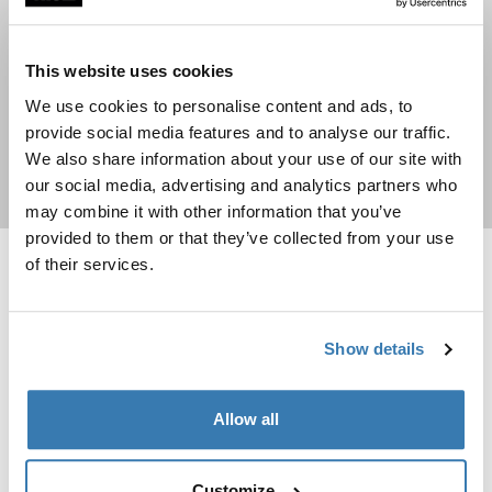
Matkalaukkumallisto
Löydä oikeat matkakumppanit
This website uses cookies
matkalaukkukokoelmistamme
We use cookies to personalise content and ads, to
provide social media features and to analyse our traffic.
We also share information about your use of our site with
our social media, advertising and analytics partners who
Osta nyt
may combine it with other information that you’ve
provided to them or that they’ve collected from your use
of their services.
Thule Aion matkareppu 40 litraa tumma liuskekivi Dark slate
Thule Subterra 2 muunneltava Dark S
Hanki ilmainen lahja
Hanki ilmainen lahja
Thule Aion travel backpack 40L Musta
Thule Aion travel backpack 40L Nutria brown
Thule Aion travel backpack 40L Tumma liuskekivi (selected)
Thule Subterra convertible carry-
Thule Aion
Thule Subterra 2
Show details
matkareppu 40 litraa tumma
muunneltava Dark Slate-
liuskekivi
käsimatkatavaralaukku, 40 litraa,
gray
Kierrätysmateriaalit
bluesign®-hyväksytyt
Allow all
materi...
209,95 €
199,95 €
Vertaa tuotetta
Customize