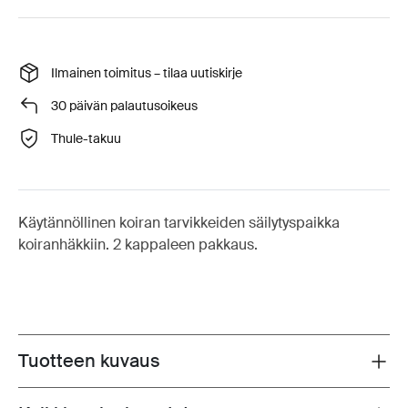
Ilmainen toimitus – tilaa uutiskirje
30 päivän palautusoikeus
Thule-takuu
Käytännöllinen koiran tarvikkeiden säilytyspaikka
koiranhäkkiin. 2 kappaleen pakkaus.
Tuotteen kuvaus
Toggle overview