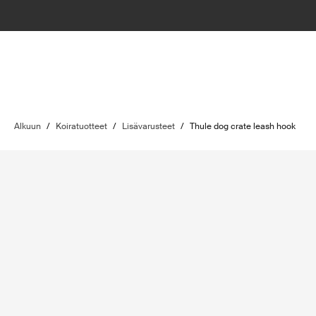
Alkuun
/
Koiratuotteet
/
Lisävarusteet
/
Thule dog crate leash hook