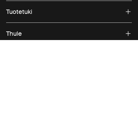
Tuotetuki
Thule
Myynti
Visit Thule on Facebook (external link)
Visit Thule on Instagram (external link)
Visit Thule on Youtube (external lin
Hyväksytyt maksutavat