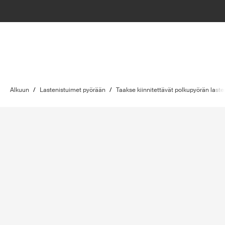
Alkuun
/
Lastenistuimet pyörään
/
Taakse kiinnitettävät polkupyörän laste