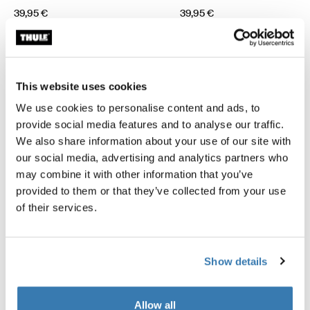
39,95 €
39,95 €
This website uses cookies
We use cookies to personalise content and ads, to
Tuotteen kuvaus
Toggle overview
provide social media features and to analyse our traffic.
We also share information about your use of our site with
Kaikki ominaisuudet
Toggle features
our social media, advertising and analytics partners who
may combine it with other information that you’ve
provided to them or that they’ve collected from your use
Tekniset tiedot
Toggle techspec
of their services.
Ohjeet
Toggle guides and instructions
Show details
Arvostelut
Toggle overview
Allow all