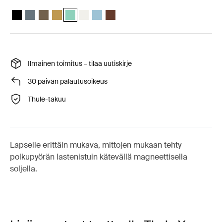
Thule Yepp Nexxt 2 Keskiyön musta
Thule Yepp Nexxt 2 Tumma liuskekivi
Thule Yepp Nexxt 2 Syvä khaki
Thule Yepp Nexxt 2 Kiillotettu keltainen
Thule Yepp Nexxt 2 Maxi Mint Green (selected)
Thule Yepp Nexxt 2 Maxi Snow White
Thule Yepp Nexxt 2 Maxi Akvamariini
Thule Yepp Nexxt 2 Maxi Chocolate 
Ilmainen toimitus – tilaa uutiskirje
30 päivän palautusoikeus
Thule-takuu
Lapselle erittäin mukava, mittojen mukaan tehty
polkupyörän lastenistuin kätevällä magneettisella
soljella.