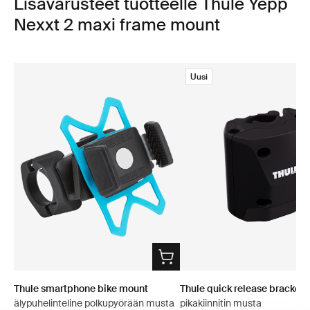
Lisävarusteet tuotteelle Thule Yepp
Nexxt 2 maxi frame mount
Uusi
Thule smartphone bike mount
Thule quick release bracket
älypuhelinteline polkupyörään musta
pikakiinnitin musta