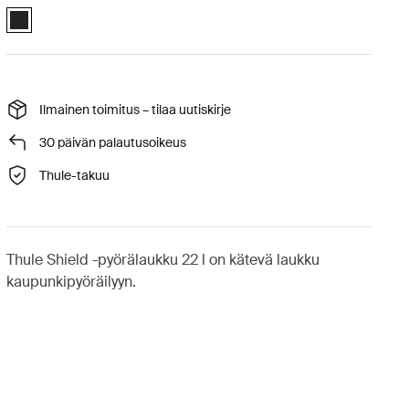
Thule Shield Pannier22L Musta (selected)
Ilmainen toimitus – tilaa uutiskirje
30 päivän palautusoikeus
Thule-takuu
Thule Shield -pyörälaukku 22 l on kätevä laukku
kaupunkipyöräilyyn.