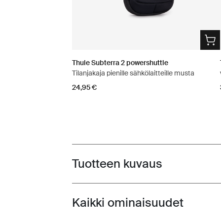
Thule Subterra 2 powershuttle
Tilanjakaja pienille sähkölaitteille musta
24,95 €
Tuotteen kuvaus
Toggle overview
Kaikki ominaisuudet
Toggle features