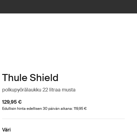
Thule Shield
polkupyörälaukku 22 litraa musta
129,95 €
Edullisin hinta edellisen 30 päivän aikana: 119,95 €
Väri