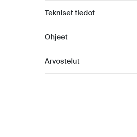
Tekniset tiedot
Toggle techspec
Ohjeet
Toggle guides and instructions
Arvostelut
Toggle overview