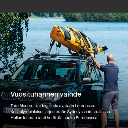
Vuosituhannen vaihde
Tate Modern -taidegalleria avataan Lontoossa.
Kesäolympialaiset järjestetään Sydneyssa Australiassa.
Hullun lehmän tauti herättää huolta Euroopassa.