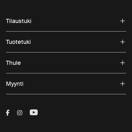
Tilaustuki
Tuotetuki
Thule
Myynti
Visit Thule on Facebook (external link)
Visit Thule on Instagram (external link)
Visit Thule on Youtube (external lin