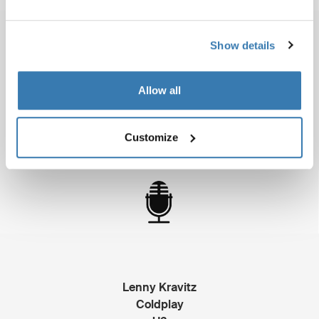
Show details
Traffic
Crouching Tiger, Hidden Dragon
Allow all
Erin Brockovich
Gladiator
Customize
Lenny Kravitz
Coldplay