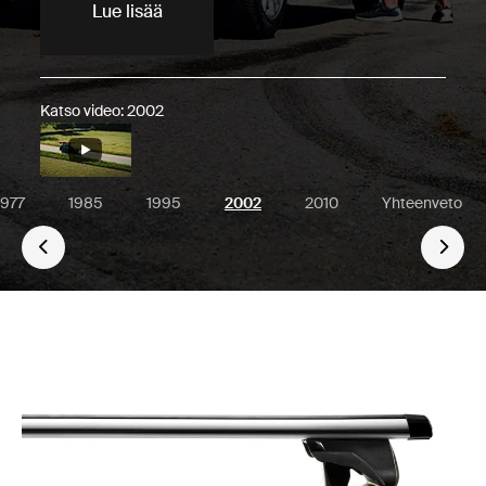
Lue lisää
Katso video: 2002
1977
1985
1995
2002
2010
Yhteenveto
Go 