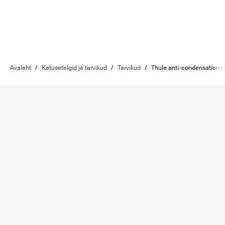
Avaleht
/
Katusetelgid ja tarvikud
/
Tarvikud
/
Thule anti-condensation 