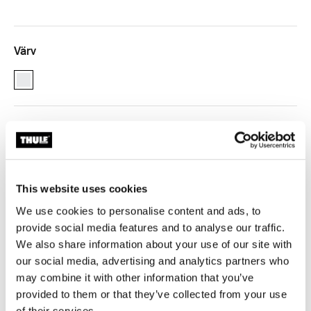
Värv
white (selected)
Thule garantii
Leia poest
This website uses cookies
We use cookies to personalise content and ads, to
provide social media features and to analyse our traffic.
Kondensatsioonivastane matt loob õhuvoolu, mis laseb
We also share information about your use of our site with
niiskusel välja pääseda ja aitab hoida teie madratsi
our social media, advertising and analytics partners who
heas seisukorras. See on valmistatud kvaliteetsest
may combine it with other information that you’ve
eenduvast võrkmaterjalist, mis loob õhuvoolu madratsi
provided to them or that they’ve collected from your use
ja põhja vahele ning pakub ka täiendavat mugavust,
of their services.