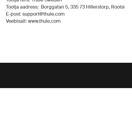
Tootja aadress: Borggatan 5, 335 73 Hillerstorp, Rootsi
E-post: support@thule.com
Veebisait: www.thule.com
Tugiteenus
Toote tugi