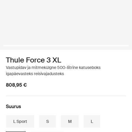
Thule Force 3 XL
Vastupidav ja mitmekülgne 500-liitrine katuseboks
igapäevasteks reisivajadusteks
808,95 €
Suurus
L Sport
S
M
L