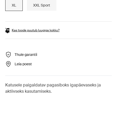
XL
XXL Sport
Kas toode puutub luugiga kokku?
Thule garantii
Leia poest
Katusele paigaldatav pagasiboks igapäevaseks ja
aktiivseks kasutamiseks.