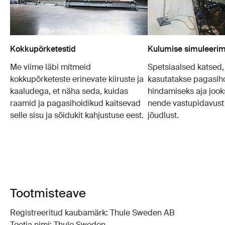
Kokkupõrketestid
Kulumise simuleeri
Me viime läbi mitmeid
Spetsiaalsed katsed
kokkupõrketeste erinevate kiiruste ja
kasutatakse pagasih
kaaludega, et näha seda, kuidas
hindamiseks aja jooks
raamid ja pagasihoidikud kaitsevad
nende vastupidavust 
selle sisu ja sõidukit kahjustuse eest.
jõudlust.
Tootmisteave
Registreeritud kaubamärk: Thule Sweden AB
Tootja nimi: Thule Sweden