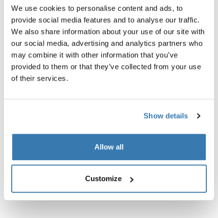
We use cookies to personalise content and ads, to
289,95 €
provide social media features and to analyse our traffic.
We also share information about your use of our site with
our social media, advertising and analytics partners who
may combine it with other information that you’ve
provided to them or that they’ve collected from your use
Tootekirjeldus
Toggle overview
of their services.
Kõik omadused
Toggle features
Show details
Tehnilised andmed
Toggle techspec
Allow all
Juhised
Toggle guides and instructions
Customize