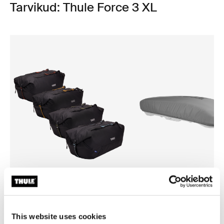
Tarvikud: Thule Force 3 XL
Thule GoPack duffel set
Thule box lid cover size 4
reisikott pagasiboksile, 4 tk
boksikaane kate hall
This website uses cookies
komplektis
61,95 €