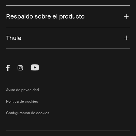
Respaldo sobre el producto
Thule
Visit Thule on Facebook (external link)
Visit Thule on Instagram (external link)
Visit Thule on Youtube (external lin
Aviso de privacidad
Política de cookies
Configuración de cookies