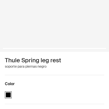
Thule Spring leg rest
soporte para piernas negro
Color
Thule Spring leg rest Negro (selected)