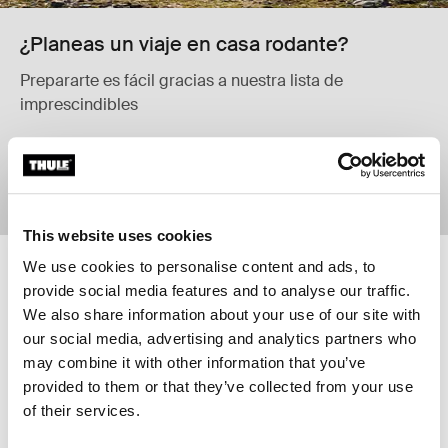
¿Planeas un viaje en casa rodante?
Prepararte es fácil gracias a nuestra lista de
imprescindibles
Leer más
This website uses cookies
We use cookies to personalise content and ads, to
Thule ProRide XT Portabicicletas de techo vertical para montar 1 bicicle
Thule FastRide Portabicicletas de tec
provide social media features and to analyse our traffic.
Thule ProRide XT Negro (selected)
Thule FastRide Negro (selected)
We also share information about your use of our site with
Thule ProRide XT
Thule FastRide
our social media, advertising and analytics partners who
Portabicicletas de techo vertical
Portabicicletas de techo con
may combine it with other information that you’ve
para montar 1 bicicleta de forma
montaje en horquilla, fácil de usar,
provided to them or that they’ve collected from your use
rápida y sencilla
para bicicletas con cierre rápido
Comparar producto
Comparar producto
of their services.