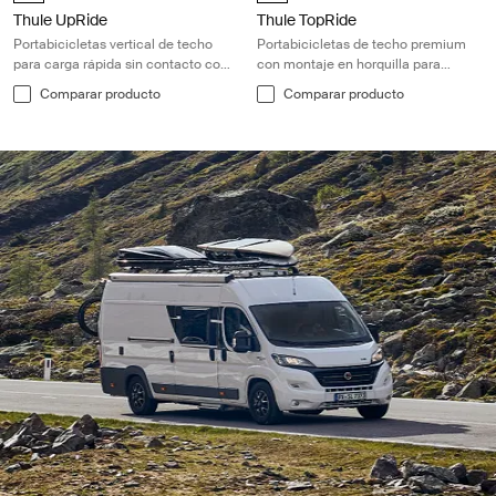
Thule UpRide
Thule TopRide
Portabicicletas vertical de techo
Portabicicletas de techo premium
para carga rápida sin contacto con
con montaje en horquilla para
el cuadro
bicicletas con eje pasante y cierre
Comparar producto
Comparar producto
rápido