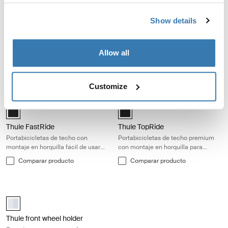
Thule UpRide Portabicicletas de techo vertical para una carga rápida 
Thule FreeRide Portabicicletas de te
Thule UpRide Aluminum/Black (selected)
Thule FreeRide Aluminio (selected
Show details
Thule UpRide
Thule FreeRide
Portabicicletas de techo vertical
Portabicicletas de techo vertical,
Allow all
para una carga rápida sin contacto
rápido y funcional para un
con el cuadro
transporte fácil
Comparar producto
Comparar producto
Customize
Thule FastRide Portabicicletas de techo con montaje en horquilla fácil d
Thule TopRide Portabicicletas de te
Thule FastRide Negro (selected)
Thule TopRide Negro (selected)
Thule FastRide
Thule TopRide
Portabicicletas de techo con
Portabicicletas de techo premium
montaje en horquilla fácil de usar
con montaje en horquilla para
para bicicletas de liberación rápida
bicicletas con eje pasante y
Comparar producto
Comparar producto
liberación rápida
Thule front wheel holder Soporte seguro para rueda delantera compatib
Thule Front Wheel Holder Aluminio (selected)
Thule front wheel holder