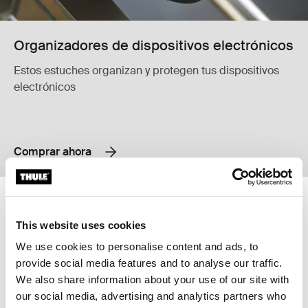
Organizadores de dispositivos electrónicos
Estos estuches organizan y protegen tus dispositivos
electrónicos
Comprar ahora
Thule Subterra 2 Funda para MacBook de 16 pulgadas Black
Thule Subterra 2 Funda para MacBo
Thule Subterra MacBook Sleeve 16" Negro (selected)
Thule Subterra MacBook sleeve 14
This website uses cookies
We use cookies to personalise content and ads, to
Thule Subterra 2
Thule Subterra 2
Funda para MacBook de
Funda para MacBook de
provide social media features and to analyse our traffic.
16 pulgadas
14 pulgadas
We also share information about your use of our site with
Comparar producto
Comparar producto
our social media, advertising and analytics partners who