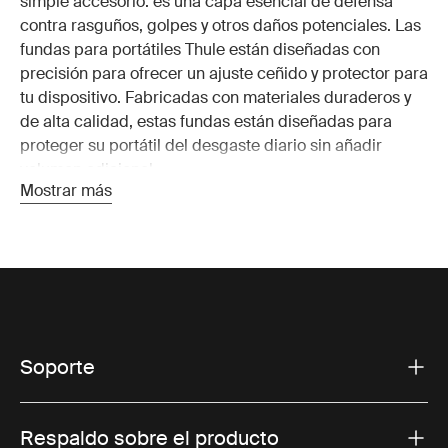
simple accesorio: es una capa esencial de defensa
contra rasguños, golpes y otros daños potenciales. Las
fundas para portátiles Thule están diseñadas con
precisión para ofrecer un ajuste ceñido y protector para
tu dispositivo.
Fabricadas con materiales duraderos y
de alta calidad,
estas fundas están diseñadas para
proteger su portátil del desgaste diario sin añadir
volumen adicional.
Mostrar más
Por qué elegir una funda para
ordenador
Elegir la funda de computadora adecuada es algo más
que protección, también se trata de conveniencia y
estilo. Las fundas para computadora Thule ofrecen un
Soporte
diseño aerodinámico que facilita el deslizamiento de tu
computadora portátil en una mochila, maletín o
equipaje de mano. El acolchado avanzado y los bordes
Respaldo sobre el producto
reforzados protegen contra caídas o golpes