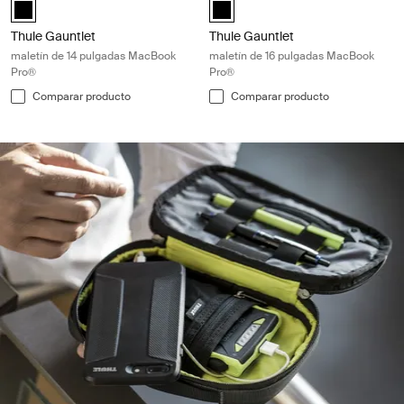
Thule Gauntlet MacBook Pro® attaché 14" Negro (selected)
Thule Gauntlet MacBook Pro® att
Thule Gauntlet
Thule Gauntlet
maletín de 14 pulgadas MacBook
maletín de 16 pulgadas MacBook
Pro®
Pro®
Comparar producto
Comparar producto