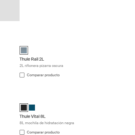
e Dark slate
Thule Rail 2L 2L riñonera pizarra oscura Dark slate
(selected)
Thule Rail Hip Pack 2L Pizarra oscura (selected)
Thule Rail 2L
2L riñonera pizarra oscura
Comparar producto
ón negra Black
Thule Vital 8L 8L mochila de hidratación negra Black
Thule Vital 8L Negro (selected)
Thule Vital 8L Azul marroquí
Thule Vital 8L
8L mochila de hidratación negra
Comparar producto