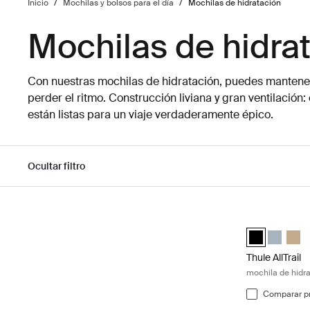
Inicio
/
Mochilas y bolsos para el día
/
Mochilas de hidratación
Mochilas de hidra
Con nuestras mochilas de hidratación, puedes mantener
perder el ritmo. Construcción liviana y gran ventilación
están listas para un viaje verdaderamente épico.
Ocultar filtro
Ir a los resultados
Thule AllTrail 
Thule AllTrail
Thule All
Thule
Thule AllTrail
mochila de hidra
Comparar p