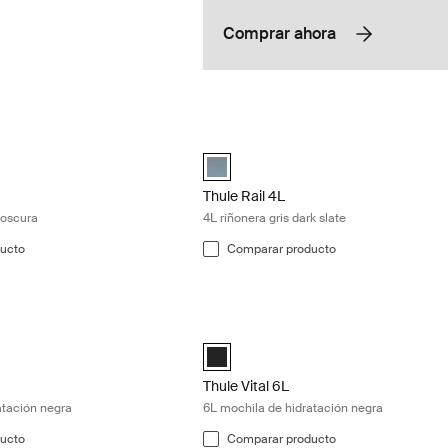
Comprar ahora
riñonera pizarra oscura Dark slate
Thule Rail 4L 4L riñonera gris dark slat
ack 0L Pizarra oscura (selected)
Thule Rail Hip Pack 4L Pizarra oscura 
Thule Rail 4L
 oscura
4L riñonera gris dark slate
ucto
Comparar producto
 mochila de hidratación negra Black
Thule Vital 6L 6L mochila de hidrataci
egro (selected)
Thule Vital 6L Negro (selected)
Thule Vital 6L
atación negra
6L mochila de hidratación negra
ucto
Comparar producto