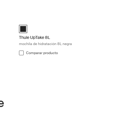
 gris obsidian Obsidian black
Thule UpTake 8L mochila de hidratación 8L negra Black
d)
Thule UpTake 8L Negro (selected)
Thule UpTake 8L
mochila de hidratación 8L negra
Comparar producto
e