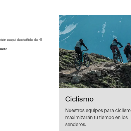
ra de hidratación caqui desteñido de 4L Faded khaki
tion hip pack 4L Caqui claro (selected)
ción caqui desteñido de 4L
ucto
Ciclismo
Nuestros equipos para ciclism
maximizarán tu tiempo en los
senderos.