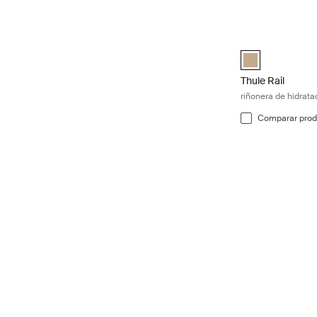
Thule Rail riñone
Thule Rail hydra
Thule Rail
riñonera de hidrata
Comparar prod