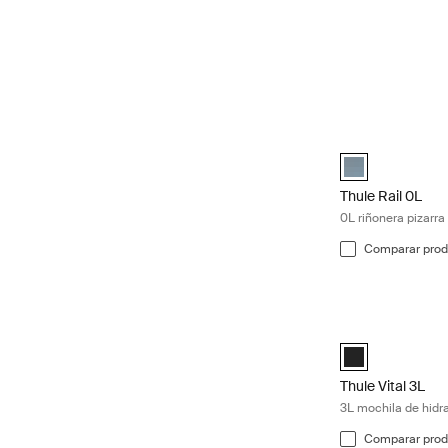
Thule Rail 0L 0L 
Thule Rail Hip P
Thule Rail 0L
0L riñonera pizarra
Comparar prod
Thule Vital 3L 3L
Thule Vital 3L N
Thule Vital 3L
3L mochila de hidr
Comparar prod