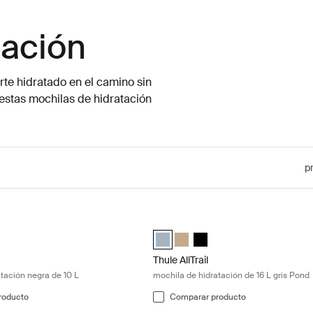
tación
te hidratado en el camino sin
: estas mochilas de hidratación
p
mochila de hidratación negra de 10 L Black
Thule AllTrail mochila de hidratación
 Hydration Pack 10L Negro (selected)
Trail Hydration Pack 10L Azul de estanque
 AllTrail Hydration Pack 10L Caqui claro
Thule AllTrail Daypack 16L Azul de e
Thule AllTrail Daypack 16L Caqu
Thule AllTrail Daypack 16L
Thule AllTrail
tación negra de 10 L
mochila de hidratación de 16 L gris Pond
roducto
Comparar producto