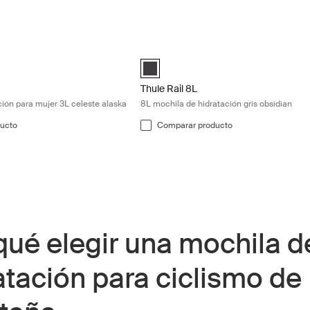
mochila de hidratación para mujer 3L celeste alaska Alaska blue
Thule Rail 8L 8L mochila de hidratación
omen's Alaska Azul (selected)
Thule Rail 8L Negro obsidiana (selecte
Thule Rail 8L
ción para mujer 3L celeste alaska
8L mochila de hidratación gris obsidian
ucto
Comparar producto
qué elegir una mochila d
atación para ciclismo de