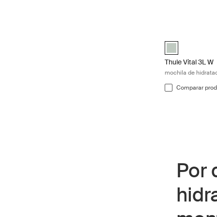
Thule Vital 3L W 
Thule Vital 3L W
Thule Vital 3L W
mochila de hidrata
Comparar prod
Por 
hidr