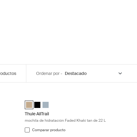
roductos
Ordenar por -
 de 16 L gris Pond Pond blue
Thule AllTrail mochila de hidratación Faded Khaki tan de 2
stanque (selected)
i claro
 Negro
Thule AllTrail Daypack 22L Caqui claro (selected)
Thule AllTrail Daypack 22L Negro
Thule AllTrail Daypack 22L Azul de estanque
Thule AllTrail
mochila de hidratación Faded Khaki tan de 22 L
Comparar producto