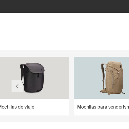
ilter
ochilas de viaje
Mochilas para senderis