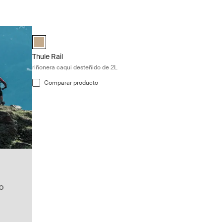
Thule Rail riñonera caqui desteñido de 2L Faded khaki
Thule Rail hip pack 2L Caqui claro (selected)
Thule Rail
riñonera caqui desteñido de 2L
Comparar producto
o