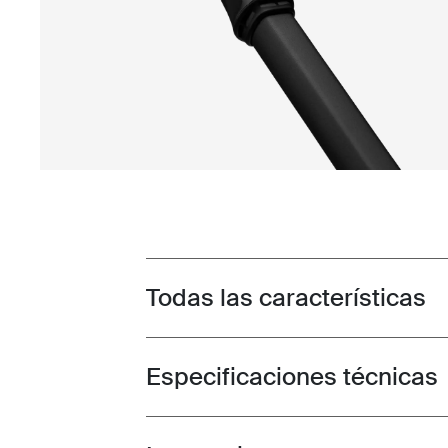
Todas las características
Toggle features
Especificaciones técnicas
Toggle techspec