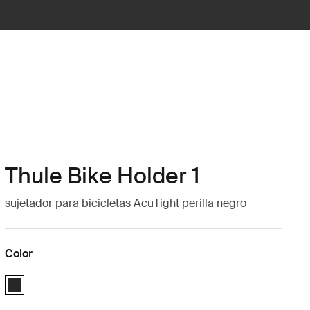
Thule Bike Holder 1
sujetador para bicicletas AcuTight perilla negro
Color
Thule Bike Holder 1 with AcuTight Knob Antracita (selected)