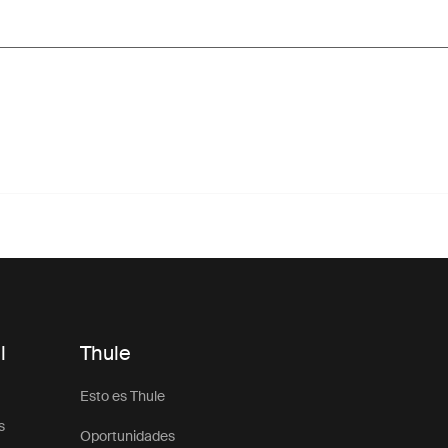
l
Thule
Esto es Thule
s
Oportunidades