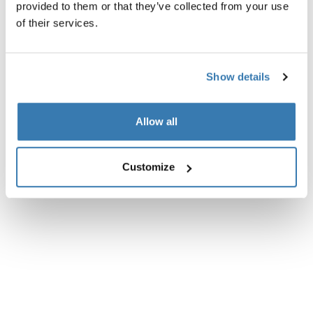
Descripción del producto
Toggle overview
provided to them or that they’ve collected from your use
of their services.
Todas las características
Toggle features
Show details
Especificaciones técnicas
Toggle techspec
Allow all
Instrucciones
Toggle guides and instructions
Customize