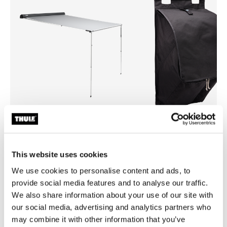
Thule Outland Awning
Thule rooftop tent organizer
toldo de cofre enrollable de 1,90 m
organizador de zapatos de ti
This website uses cookies
negro antracita
techo
We use cookies to personalise content and ads, to
provide social media features and to analyse our traffic.
We also share information about your use of our site with
our social media, advertising and analytics partners who
may combine it with other information that you’ve