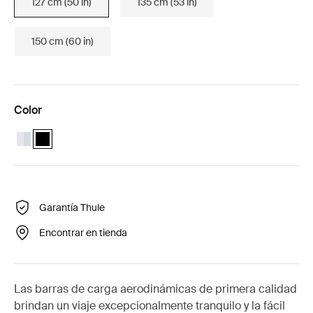
127 cm (50 in)
135 cm (53 in)
150 cm (60 in)
Color
Thule Wingbar Evo 127 Aluminio
Thule Wingbar Evo 127 Negro (selected)
Garantía Thule
Encontrar en tienda
Las barras de carga aerodinámicas de primera calidad
brindan un viaje excepcionalmente tranquilo y la fácil