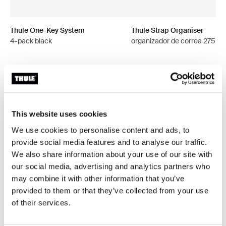
Thule One-Key System
Thule Strap Organiser
4-pack black
organizador de correa 275 c
This website uses cookies
Todas las características
Toggle features
We use cookies to personalise content and ads, to
provide social media features and to analyse our traffic.
Especificaciones técnicas
Toggle techspec
We also share information about your use of our site with
our social media, advertising and analytics partners who
Instrucciones
Toggle guides and instructions
may combine it with other information that you’ve
provided to them or that they’ve collected from your use
of their services.