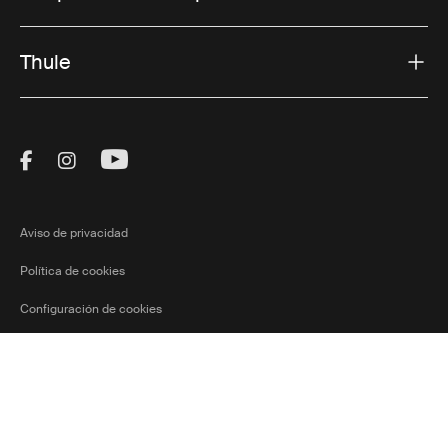
Thule
Visit Thule on Facebook (external link)
Visit Thule on Instagram (external link)
Visit Thule on Youtube (external lin
Aviso de privacidad
Política de cookies
Configuración de cookies
Ⓒ 2026 Thule Group Todos los derechos
Uruguay
Current market
reservados