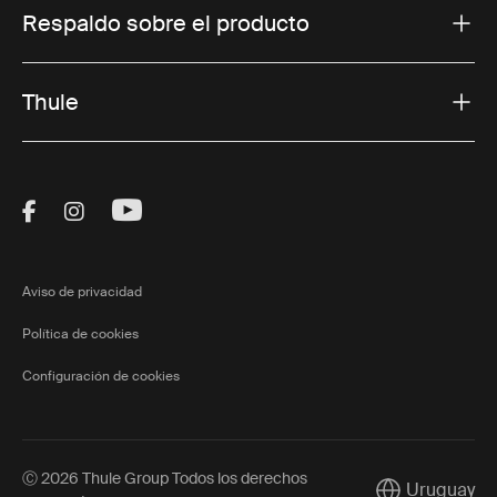
Respaldo sobre el producto
Thule
Visit Thule on Facebook (external link)
Visit Thule on Instagram (external link)
Visit Thule on Youtube (external lin
Aviso de privacidad
Política de cookies
Configuración de cookies
Ⓒ 2026 Thule Group Todos los derechos
Uruguay