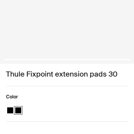
Thule Fixpoint extension pads 30
Color
Thule Fixpoint extension pads Negro
Thule Fixpoint extension pads Negro (selected)