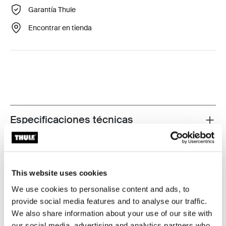
Garantía Thule
Encontrar en tienda
Especificaciones técnicas
Toggle techspec
Probados al límite
This website uses cookies
En el Thule Test Center™ ubicado en Hillerstorp,
We use cookies to personalise content and ads, to
Suecia, los productos son sometidos a pruebas
provide social media features and to analyse our traffic.
extremas. Nuestros sistemas de portaequipajes están
We also share information about your use of our site with
diseñados para cargar tus equipos y ser instalados de
our social media, advertising and analytics partners who