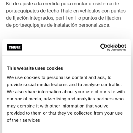
Kit de ajuste a la medida para montar un sistema de
portaequipajes de techo Thule en vehículos con puntos
de fijación integrados, perfil en T o puntos de fijación
de portaequipajes de instalación personalizada.
Todas las características
Toggle features
This website uses cookies
We use cookies to personalise content and ads, to
Especificaciones técnicas
Toggle techspec
provide social media features and to analyse our traffic.
We also share information about your use of our site with
Instrucciones
Toggle guides and instructions
our social media, advertising and analytics partners who
may combine it with other information that you’ve
provided to them or that they’ve collected from your use
of their services.