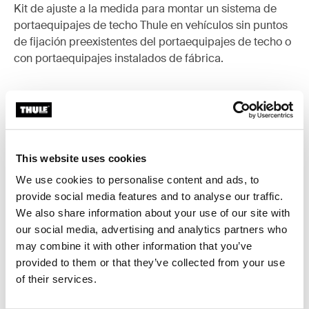
Kit de ajuste a la medida para montar un sistema de
portaequipajes de techo Thule en vehículos sin puntos
de fijación preexistentes del portaequipajes de techo o
con portaequipajes instalados de fábrica.
Todas las características
Toggle features
This website uses cookies
We use cookies to personalise content and ads, to
Especificaciones técnicas
Toggle techspec
provide social media features and to analyse our traffic.
We also share information about your use of our site with
Instrucciones
Toggle guides and instructions
our social media, advertising and analytics partners who
may combine it with other information that you’ve
provided to them or that they’ve collected from your use
of their services.