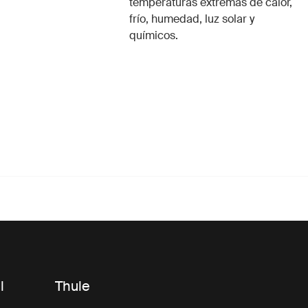
temperaturas extremas de calor,
frío, humedad, luz solar y
químicos.
l
Thule