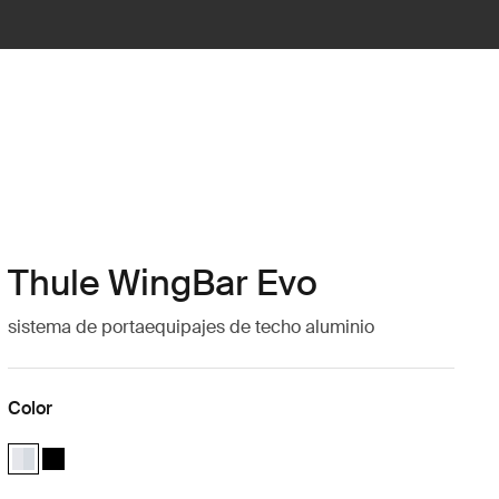
Thule WingBar Evo
sistema de portaequipajes de techo aluminio
Color
Thule WingBar Evo Aluminio (selected)
Thule WingBar Evo Negro