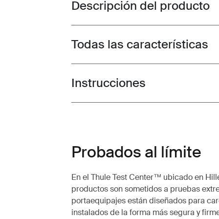
Descripción del producto
Toggle overview
Todas las características
Toggle features
Instrucciones
Toggle guides and instructions
Probados al límite
En el Thule Test Center™ ubicado en Hille
productos son sometidos a pruebas extr
portaequipajes están diseñados para carg
instalados de la forma más segura y firme