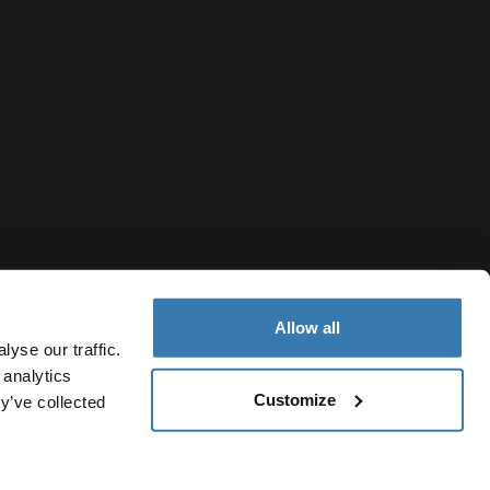
Allow all
yse our traffic.
 analytics
Customize
y’ve collected
Uruguay
Política de cookies
Configuración de cookies
Current market/S