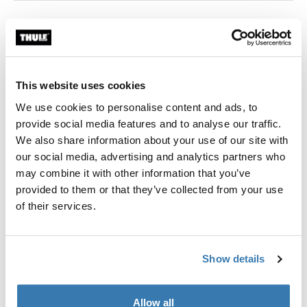
Garantía Thule
Encontrar en tienda
This website uses cookies
We use cookies to personalise content and ads, to
provide social media features and to analyse our traffic.
We also share information about your use of our site with
El set de bolsas de empaque Thule incluye una bolsa
our social media, advertising and analytics partners who
mediana y una pequeña, diseñadas para ajustarse
may combine it with other information that you’ve
eficientemente dentro de la mayoría del equipaje de
provided to them or that they’ve collected from your use
mano y te permite identificar y organizar rápidamente
of their services.
los artículos de viaje.
Show details
Allow all