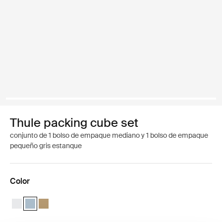
Thule packing cube set
conjunto de 1 bolso de empaque mediano y 1 bolso de empaque
pequeño gris estanque
Color
Thule packing cube set Blanco
Thule packing cube set Gris estanque (selected)
Thule packing cube set Beige suave