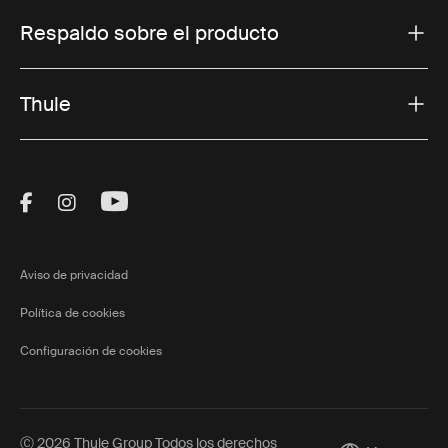
Respaldo sobre el producto
Thule
Visit Thule on Facebook (external link)
Visit Thule on Instagram (external link)
Visit Thule on Youtube (external lin
Aviso de privacidad
Política de cookies
Configuración de cookies
Ⓒ 2026 Thule Group Todos los derechos