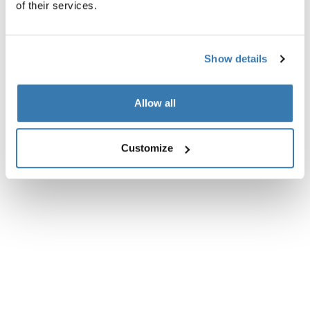
of their services.
Especificaciones técnicas
Toggle techspec
Show details
Allow all
Customize