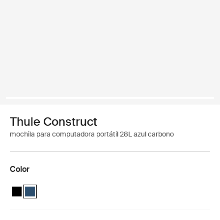
Thule Construct
mochila para computadora portátil 28L azul carbono
Color
Thule Construct backpack 28L Negro
Thule Construct backpack 28L Azul carbono (selected)