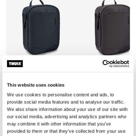
Thule Subterra 2 powershuttle
Thule Subterra 2 powershutt
organizador de dispositivos
organizador de dispositivos
This website uses cookies
electrónicos Dark Gray
electrónicos Vetiver Gray
We use cookies to personalise content and ads, to
provide social media features and to analyse our traffic.
We also share information about your use of our site with
our social media, advertising and analytics partners who
may combine it with other information that you’ve
Todas las características
Toggle features
provided to them or that they’ve collected from your use