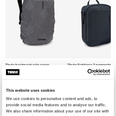
Thule backpack rain cover
Thule Subterra 2 powershutt
cubierta para lluvia para mochila
organizador de dispositivos
universal color plata
electrónicos Dark Gray
This website uses cookies
We use cookies to personalise content and ads, to
provide social media features and to analyse our traffic.
Descripción del producto
Toggle overview
We also share information about your use of our site with