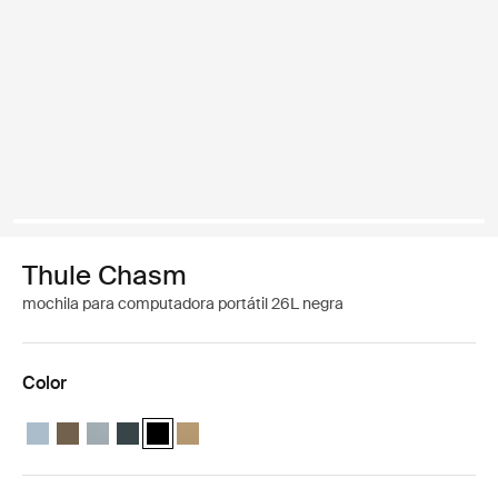
Thule Chasm
mochila para computadora portátil 26L negra
Color
Thule Chasm backpack 26L Gris estanque
Thule Chasm backpack 26L Caqui oscuro
Thule Chasm backpack 26L Azul suave
Thule Chasm backpack 26L Azul oscuro
Thule Chasm backpack 26L Negro (selected)
Thule Chasm backpack 26L Beige suave