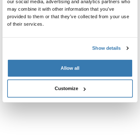
our social media, advertising and analytics partners who
may combine it with other information that you’ve
Todas las características
Toggle features
provided to them or that they’ve collected from your use
of their services.
Especificaciones técnicas
Toggle techspec
Show details
Allow all
Customize