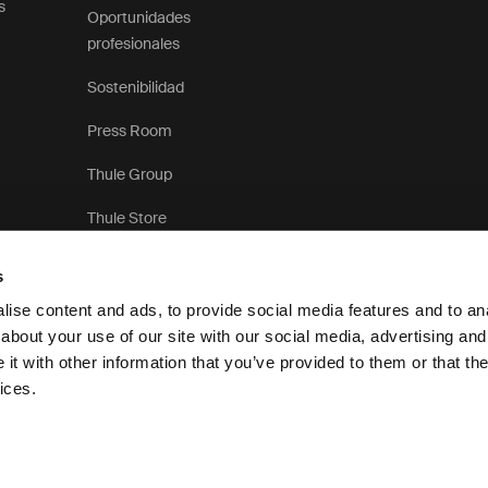
s
Oportunidades
profesionales
Sostenibilidad
Press Room
Thule Group
Thule Store
s
ise content and ads, to provide social media features and to anal
about your use of our site with our social media, advertising and
t with other information that you’ve provided to them or that the
Aviso de privacidad
P
ices.