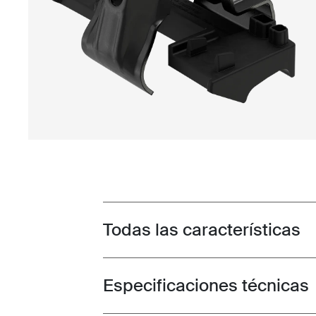
Todas las características
Toggle features
Especificaciones técnicas
Toggle techspec