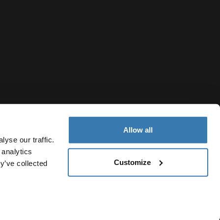
Allow all
yse our traffic.
 analytics
Customize
y’ve collected
Nicaragua
olítica de cookies
Configuración de cookies
Current market/Swi