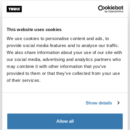
Thule TracRac TracONE Accessory Mount Kit - Toyota Tacoma 2005-201
Thule TracRac TracONE Accessory M
Silver (selected)
Silver (selected)
Thule TracRac TracONE
Thule TracRac TracONE
Accessory Mount Kit - Toyota
Accessory Mount Kit with
This website uses cookies
Tacoma 2005-2015
Toolbox Mount - Toyota
We use cookies to personalise content and ads, to
Tacoma 2005-2015
kit de montaje de accesorios para
provide social media features and to analyse our traffic.
kit de montaje de accesorios con
Toyota Tacoma 05-15 plateado
montaje para caja de herramientas
We also share information about your use of our site with
para Toyota Tacoma 05-15
our social media, advertising and analytics partners who
plateado
may combine it with other information that you’ve
Thule TracRac TracONE Accessory Mount Kit with Toolbox Mount - Toy
Thule TracRac SR Base Rail riel bás
provided to them or that they’ve collected from your use
Silver (selected)
Black (selected)
of their services.
Thule TracRac TracONE
Thule TracRac SR Base Rail
Accessory Mount Kit with
riel básico
Toolbox Mount - Toyota
Tacoma 2016-2023
Show details
kit de montaje de accesorios con
montaje para caja de herramientas
para Toyota Tacoma 16- plateado
Allow all