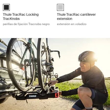
Thule TracRac Locking TracKnobs perillas de fijación Tracnobs negro B
Thule TracRac cantilever extension e
Black (selected)
Thule TracRac cantilever extensio
Thule TracRac Locking
Thule TracRac cantilever
TracKnobs
extension
perillas de fijación Tracnobs negro
extensión en voladizo