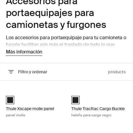
Accesorios para
portaequipajes para
camionetas y furgones
Los accesorios para portaequipaje para tu camioneta o
furgón facilitan aún más el traslado de todo lo que
necesitas llevar contigo.
Más información
Filtro y ordenar
products
Ir a los resultados
Thule Xscape molle panel panel molle Black
Thule TracRac Cargo Buckle hebill
Black (selected)
Black (selected)
Thule Xscape molle panel
Thule TracRac Cargo Buckle
panel molle
hebilla para carga negro