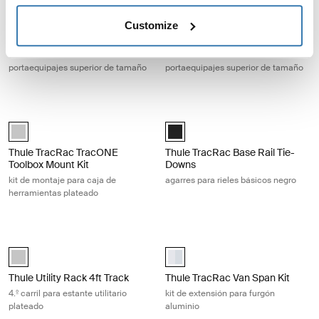
Thule TracRac SR overhead rack portaequipajes superior de tamaño Si
Thule Xsporter Pro Shift Overhead 
Thule TracRac SR overhead rack compact silver Plata (selected)
Thule Xsporter Pro Shift Overhea
Customize
Thule TracRac SR overhead
Thule Xsporter Pro Shift
rack
Overhead Rack
portaequipajes superior de tamaño
portaequipajes superior de tamaño
Thule TracRac TracONE Toolbox Mount Kit kit de montaje para caja de 
Thule TracRac Base Rail Tie-Downs a
Silver (selected)
Black (selected)
Thule TracRac TracONE
Thule TracRac Base Rail Tie-
Toolbox Mount Kit
Downs
kit de montaje para caja de
agarres para rieles básicos negro
herramientas plateado
Thule Utility Rack 4ft Track 4.º carril para estante utilitario plateado Silv
Thule TracRac Van Span Kit kit de 
Silver (selected)
aluminium (selected)
Thule Utility Rack 4ft Track
Thule TracRac Van Span Kit
4.º carril para estante utilitario
kit de extensión para furgón
plateado
aluminio