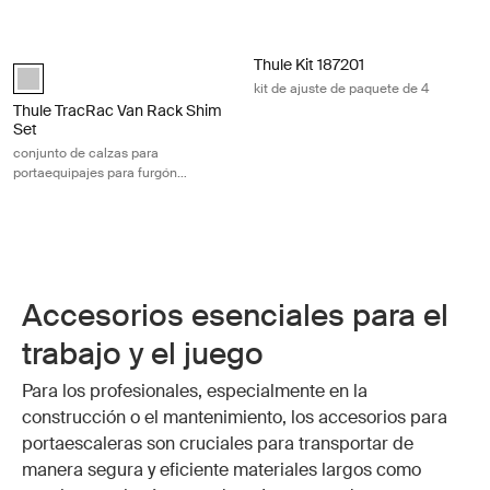
Thule TracRac Van Rack Shim Set conjunto de calzas para portaequipaj
Thule Kit 187201 kit de ajuste de pa
Thule Kit 187201
Silver (selected)
kit de ajuste de paquete de 4
Thule TracRac Van Rack Shim
Set
conjunto de calzas para
portaequipajes para furgón
plateado
Accesorios esenciales para el
trabajo y el juego
Para los profesionales, especialmente en la
construcción o el mantenimiento, los accesorios para
portaescaleras son cruciales para transportar de
manera segura y eficiente materiales largos como