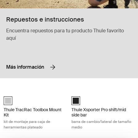
Repuestos e instrucciones
Encuentra repuestos para tu producto Thule favorito
aquí
Más información
Thule TracRac Toolbox Mount Kit kit de montaje para caja de herramien
Thule Xsporter Pro shift/mid side b
Silver (selected)
Black (selected)
Thule TracRac Toolbox Mount
Thule Xsporter Pro shift/mid
Kit
side bar
kit de montaje para caja de
barra de cambio/lateral de tamaño
herramientas plateado
medio