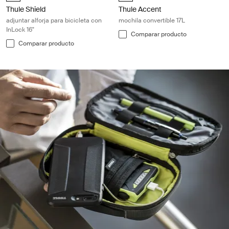
Thule Shield
Thule Accent
adjuntar alforja para bicicleta con
mochila convertible 17L
InLock 16"
Comparar producto
Comparar producto