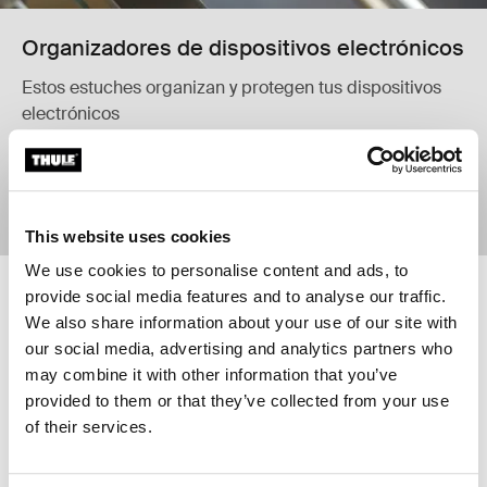
Organizadores de dispositivos electrónicos
Estos estuches organizan y protegen tus dispositivos
electrónicos
Comprar ahora
This website uses cookies
We use cookies to personalise content and ads, to
provide social media features and to analyse our traffic.
Thule Gauntlet maletín de 14 pulgadas MacBook Pro® Black
Thule Gauntlet maletín de 16 pulg
We also share information about your use of our site with
Thule Gauntlet MacBook Pro® attaché 14" Negro (selected)
Thule Gauntlet MacBook Pro® att
our social media, advertising and analytics partners who
Thule Gauntlet
Thule Gauntlet
may combine it with other information that you’ve
maletín de 14 pulgadas MacBook
maletín de 16 pulgadas MacBook
provided to them or that they’ve collected from your use
Pro®
Pro®
of their services.
Comparar producto
Comparar producto