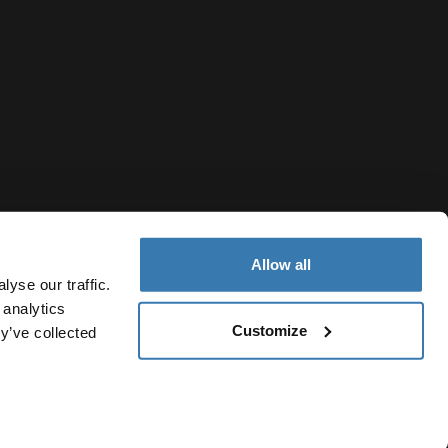
Allow all
yse our traffic.
 analytics
Customize
y’ve collected
Nicaragua
olítica de cookies
Configuración de cookies
Current market/Swi