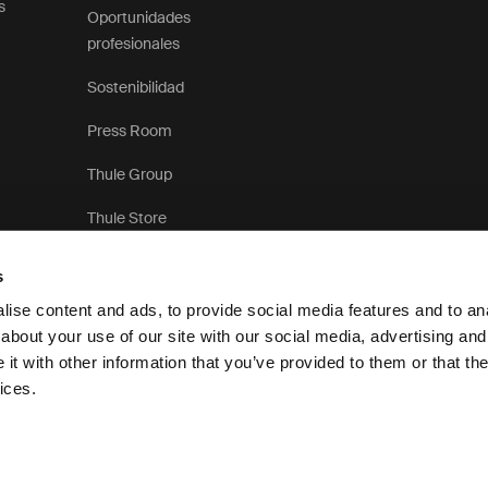
s
Oportunidades
profesionales
Sostenibilidad
Press Room
Thule Group
Thule Store
s
ise content and ads, to provide social media features and to anal
about your use of our site with our social media, advertising and
t with other information that you’ve provided to them or that the
Aviso de privacidad
P
ices.