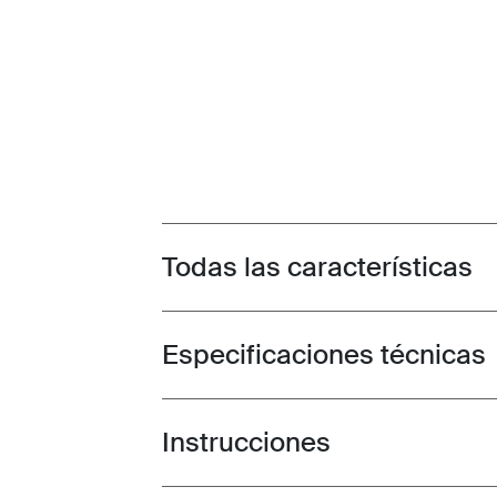
Todas las características
Toggle features
Especificaciones técnicas
Toggle techspec
Instrucciones
Toggle guides and instructions