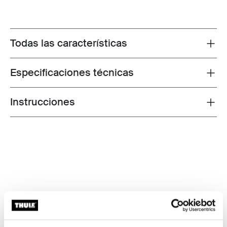
Todas las características
Toggle features
Especificaciones técnicas
Toggle techspec
Instrucciones
Toggle guides and instructions