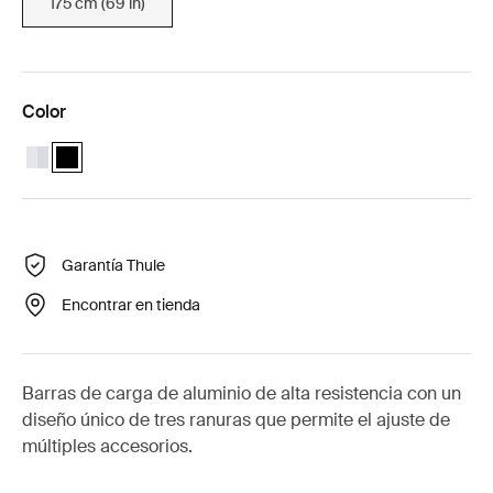
175 cm (69 in)
Color
Thule ProBar Evo 175 (69") Aluminio
Thule ProBar Evo 175 (69") Negro (selected)
Garantía Thule
Encontrar en tienda
Barras de carga de aluminio de alta resistencia con un
diseño único de tres ranuras que permite el ajuste de
múltiples accesorios.