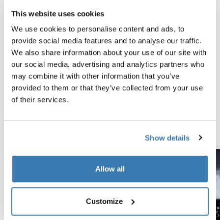
This website uses cookies
Probados al límite
We use cookies to personalise content and ads, to
En el Thule Test Center™ ubicado en Hillerstorp,
provide social media features and to analyse our traffic.
Suecia, los productos son sometidos a pruebas
We also share information about your use of our site with
extremas. Nuestros sistemas de portaequipajes están
our social media, advertising and analytics partners who
diseñados para cargar tus equipos y ser instalados de
may combine it with other information that you’ve
la forma más segura y firme posible. A continuación, te
provided to them or that they’ve collected from your use
contamos algunas de las tantas pruebas que
of their services.
realizamos.
Explora el Thule Test Center
Show details
Allow all
Customize