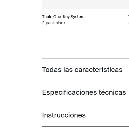
Thule One-Key System
2-pack black
Todas las características
Toggle features
Especificaciones técnicas
Toggle techspec
Instrucciones
Toggle guides and instructions