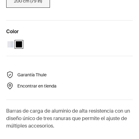
200 cm (79 in)
Color
Thule ProBar Evo 200 (79") Aluminio
Thule ProBar Evo 200 (79") Negro (selected)
Garantía Thule
Encontrar en tienda
Barras de carga de aluminio de alta resistencia con un
diseño único de tres ranuras que permite el ajuste de
múltiples accesorios.