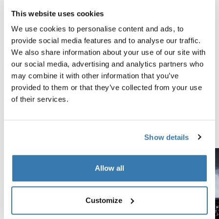
This website uses cookies
Probados al límite
We use cookies to personalise content and ads, to
En el Thule Test Center™ ubicado en Hillerstorp,
provide social media features and to analyse our traffic.
Suecia, los productos son sometidos a pruebas
We also share information about your use of our site with
extremas. Nuestros sistemas de portaequipajes están
our social media, advertising and analytics partners who
diseñados para cargar tus equipos y ser instalados de
may combine it with other information that you’ve
la forma más segura y firme posible. A continuación, te
provided to them or that they’ve collected from your use
contamos algunas de las tantas pruebas que
of their services.
realizamos.
Explora el Thule Test Center
Show details
Allow all
Customize