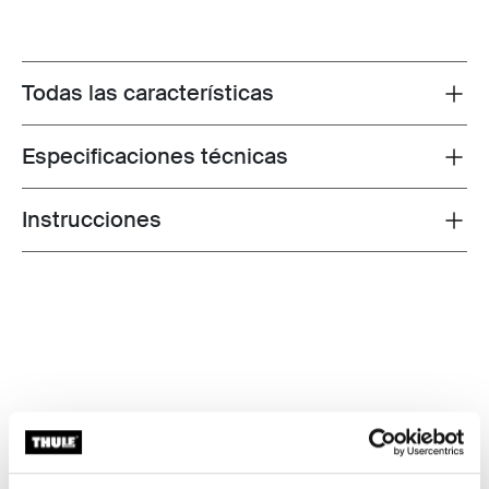
Todas las características
Toggle features
Especificaciones técnicas
Toggle techspec
Instrucciones
Toggle guides and instructions