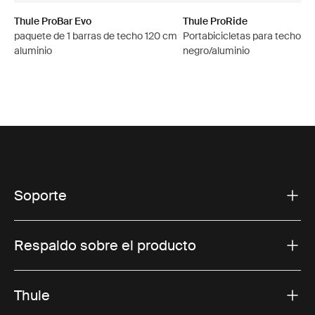
Thule ProBar Evo
Thule ProRide
paquete de 1 barras de techo 120 cm
Portabicicletas para techo en
aluminio
negro/aluminio
Soporte
Respaldo sobre el producto
Thule