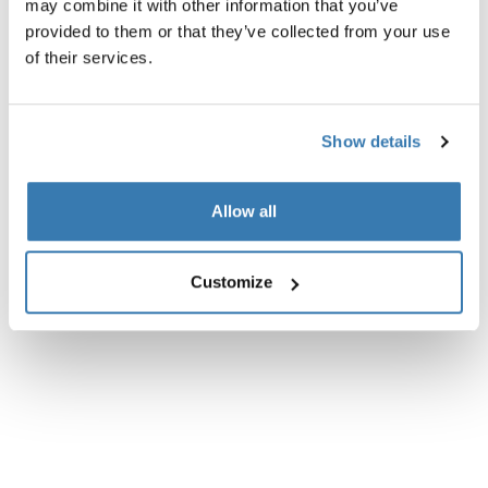
may combine it with other information that you’ve
provided to them or that they’ve collected from your use
of their services.
Todas las características
Toggle features
Show details
Especificaciones técnicas
Toggle techspec
Allow all
Instrucciones
Toggle guides and instructions
Customize