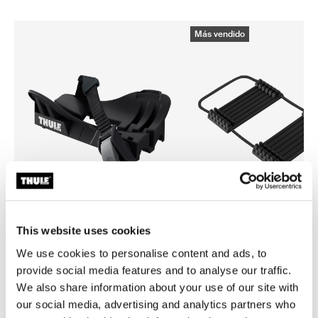
Más vendido
This website uses cookies
Thule ProRide fatbike adapter
Thule carbon frame protecto
We use cookies to personalise content and ads, to
adaptador para bicicletas con ruedas
protector para cuadros de c
provide social media features and to analyse our traffic.
"gordas" negro
negro
We also share information about your use of our site with
our social media, advertising and analytics partners who